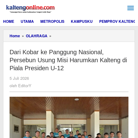
Lewati
ke
konten
HOME
UTAMA
METROPOLIS
KAMPUSKU
PEMPROV KALTENG
Dari
Home
»
OLAHRAGA
»
Kobar
ke
Dari Kobar ke Panggung Nasional,
Panggung
Nasional,
Persebun Usung Misi Harumkan Kalteng di
Persebun
Piala Presiden U-12
Usung
Misi
oleh
5 Juli 2026
Harumkan
EditorY
oleh
EditorY
Kalteng
di
Piala
Presiden
U-
12