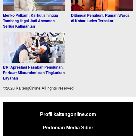
Menko Polkam: Karhutla hingga
Ditinggal Penghuni, Rumah Warga
Tambang Ilegal Jadi Ancaman
di Kobar Ludes Terbakar
Serius Kalimantan
BRI Apresiasi Nasabah Pensiunan,
Perkuat Silaturahmi dan Tingkatkan
Layanan
©2020 KaltengOnline All rights reserved
Profil kaltengonline.com
Pedoman Media Siber