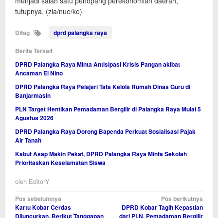
menjadi salah satu penopang perekonomian daerah,”
tutupnya. (zia/nue/ko)
Ditag
dprd palangka raya
Berita Terkait
DPRD Palangka Raya Minta Antisipasi Krisis Pangan akibat
Ancaman El Nino
DPRD Palangka Raya Pelajari Tata Kelola Rumah Dinas Guru di
Banjarmasin
PLN Target Hentikan Pemadaman Bergilir di Palangka Raya Mulai 5
Agustus 2026
DPRD Palangka Raya Dorong Bapenda Perkuat Sosialisasi Pajak
Air Tanah
Kabut Asap Makin Pekat, DPRD Palangka Raya Minta Sekolah
Prioritaskan Keselamatan Siswa
oleh
EditorY
Navigasi
Pos sebelumnya
Pos berikutnya
Kartu Kobar Cerdas
DPRD Kobar Tagih Kepastian
pos
Diluncurkan, Berikut Tanggapan
dari PLN, Pemadaman Bergilir