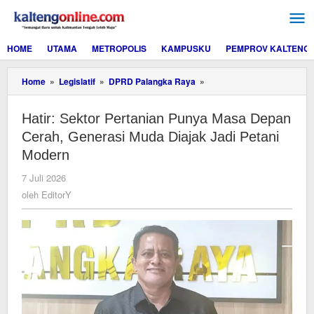
Lewati
ke
konten
HOME
UTAMA
METROPOLIS
KAMPUSKU
PEMPROV KALTENG
Hatir:
Home
»
Legislatif
»
DPRD Palangka Raya
»
Sektor
Pertanian
Hatir: Sektor Pertanian Punya Masa Depan
Punya
Masa
Cerah, Generasi Muda Diajak Jadi Petani
Depan
Modern
Cerah,
Generasi
oleh
7 Juli 2026
Muda
EditorY
oleh
EditorY
Diajak
Jadi
Petani
Modern