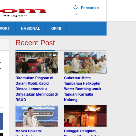
Pencarian
PORT
NASIONAL
OPINI
Recent Post
t
Ditemukan Pingsan di
Gubernur Minta
Dalam Mobil, Kabid
Tambahan Helikopter
Dinsos Lamandau
Water Bombing untuk
Dinyatakan Meninggal di
Tangani Karhutla
RSUD
Kalteng
Menko Polkam:
Ditinggal Penghuni,