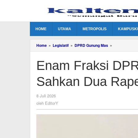
Lewati
ke
konten
HOME
UTAMA
METROPOLIS
KAMPUSK
Enam
Home
»
Legislatif
»
DPRD Gunung Mas
»
Fraksi
DPRD
Enam Fraksi DP
Gunung
Mas
Sepakat
Sahkan Dua Rape
Sahkan
Dua
Raperda
Strategis
oleh
8 Juli 2026
Pemkab
EditorY
oleh
EditorY