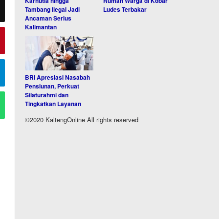
Karhutla hingga
Rumah Warga di Kobar
Tambang Ilegal Jadi
Ludes Terbakar
Ancaman Serius
Kalimantan
BRI Apresiasi Nasabah
Pensiunan, Perkuat
Silaturahmi dan
Tingkatkan Layanan
©2020 KaltengOnline All rights reserved