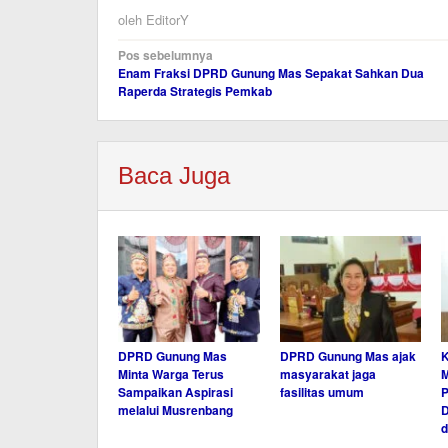
oleh
EditorY
Navigasi
Pos sebelumnya
Enam Fraksi DPRD Gunung Mas Sepakat Sahkan Dua
pos
Raperda Strategis Pemkab
Baca Juga
DPRD Gunung Mas
DPRD Gunung Mas ajak
Minta Warga Terus
masyarakat jaga
Sampaikan Aspirasi
fasilitas umum
P
melalui Musrenbang
D
d