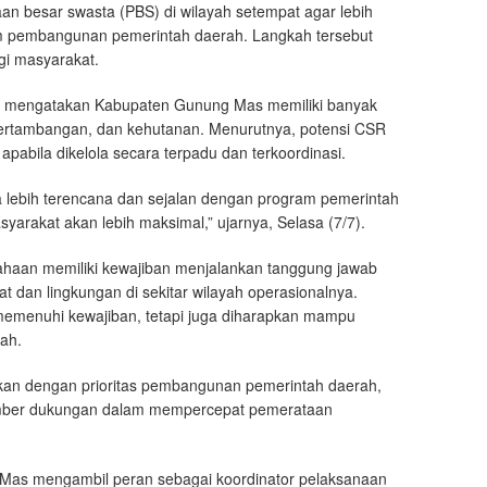
aan besar swasta (PBS) di wilayah setempat agar lebih
am pembangunan pemerintah daerah. Langkah tersebut
gi masyarakat.
 mengatakan Kabupaten Gunung Mas memiliki banyak
pertambangan, dan kehutanan. Menurutnya, potensi CSR
pabila dikelola secara terpadu dan terkoordinasi.
 lebih terencana dan sejalan dengan program pemerintah
arakat akan lebih maksimal,” ujarnya, Selasa (7/7).
usahaan memiliki kewajiban menjalankan tanggung jawab
t dan lingkungan di sekitar wilayah operasionalnya.
memenuhi kewajiban, tetapi juga diharapkan mampu
ah.
kan dengan prioritas pembangunan pemerintah daerah,
umber dukungan dalam mempercepat pemerataan
Mas mengambil peran sebagai koordinator pelaksanaan