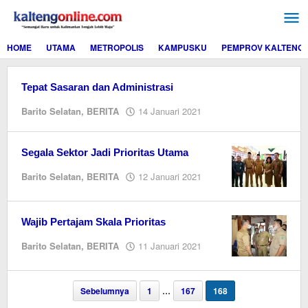
Lewati
ke
konten
HOME
UTAMA
METROPOLIS
KAMPUSKU
PEMPROV KALTENG
Tepat Sasaran dan Administrasi
oleh
Barito Selatan
,
BERITA
14 Januari 2021
Editor
Segala Sektor Jadi Prioritas Utama
oleh
Barito Selatan
,
BERITA
12 Januari 2021
Editor
Wajib Pertajam Skala Prioritas
oleh
Barito Selatan
,
BERITA
11 Januari 2021
Editor
Sebelumnya
1
…
167
168