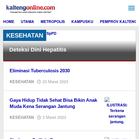
Lewati
ke
konten
HOME
UTAMA
METROPOLIS
KAMPUSKU
PEMPROV KALTENG
KESEHATAN
Deteksi Dini Hepatitis
KESEHATAN
Eliminasi Tuberculosis 2030
28
oleh
KESEHATAN
23 Maret 2023
Juli
M.A
2023
oleh
M.A
Gaya Hidup Tidak Sehat Bisa Bikin Anak
Muda Kena Serangan Jantung
oleh
KESEHATAN
3 Maret 2023
M.A