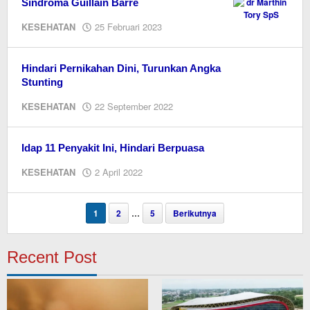
Sindroma Guillain Barre
oleh
KESEHATAN
25 Februari 2023
M.A
Hindari Pernikahan Dini, Turunkan Angka
Stunting
oleh
KESEHATAN
22 September 2022
Editor
Idap 11 Penyakit Ini, Hindari Berpuasa
oleh
KESEHATAN
2 April 2022
Editor
1
2
…
5
Berikutnya
Recent Post