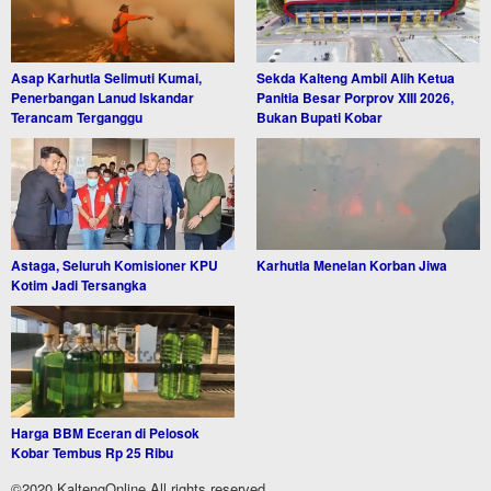
Asap Karhutla Selimuti Kumai,
Sekda Kalteng Ambil Alih Ketua
Penerbangan Lanud Iskandar
Panitia Besar Porprov XIII 2026,
Terancam Terganggu
Bukan Bupati Kobar
Astaga, Seluruh Komisioner KPU
Karhutla Menelan Korban Jiwa
Kotim Jadi Tersangka
Harga BBM Eceran di Pelosok
Kobar Tembus Rp 25 Ribu
©2020 KaltengOnline All rights reserved