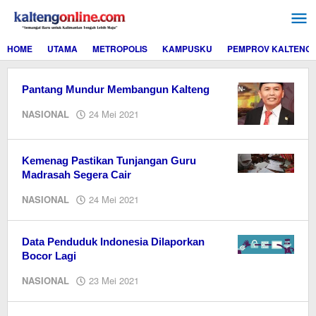
Lewati
ke
konten
HOME
UTAMA
METROPOLIS
KAMPUSKU
PEMPROV KALTENG
Pantang Mundur Membangun Kalteng
oleh
NASIONAL
24 Mei 2021
redaksi
kaltengonline.com
Kemenag Pastikan Tunjangan Guru
Madrasah Segera Cair
oleh
NASIONAL
24 Mei 2021
Editor
Data Penduduk Indonesia Dilaporkan
Bocor Lagi
oleh
NASIONAL
23 Mei 2021
Editor