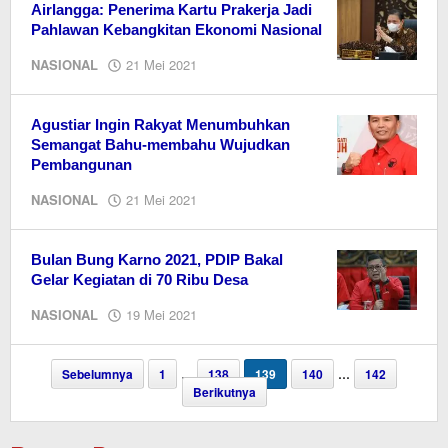
Airlangga: Penerima Kartu Prakerja Jadi
Pahlawan Kebangkitan Ekonomi Nasional
oleh
NASIONAL
21 Mei 2021
redaksi
kaltengonline.com
Agustiar Ingin Rakyat Menumbuhkan
Semangat Bahu-membahu Wujudkan
Pembangunan
oleh
NASIONAL
21 Mei 2021
redaksi
kaltengonline.com
Bulan Bung Karno 2021, PDIP Bakal
Gelar Kegiatan di 70 Ribu Desa
oleh
NASIONAL
19 Mei 2021
Editor
Sebelumnya
1
…
138
139
140
…
142
Berikutnya