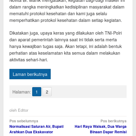
Novita Br. Manik mengatakan, kegiatan bagi-bagi masker ini
dalam rangka meningkatkan kedisiplinan masyarakat dalam
mematuhi protokol kesehatan dan kami juga selalu
memperhatikan protokol kesehatan dalam setiap kegiatan.
Dikatakan juga, upaya keras yang dilakukan oleh TNI-Polri
dan aparat pemerintah lainnya saat ini tidak serta merta
hanya kewajiban tugas saja. Akan tetapi, ini adalah bentuk
perhatian atas keselamatan kita semua dalam melakukan
aktivitas sehari-hari.
Laman berikutnya
Halaman:
1
2
oleh
Editor
Navigasi
Pos sebelumnya
Pos berikutnya
Normalisasi Saluran Air, Bupati
Hari Raya Waisak, Dua Warga
pos
Arahkan Dua Ekskavator
Binaan Dapar Remisi