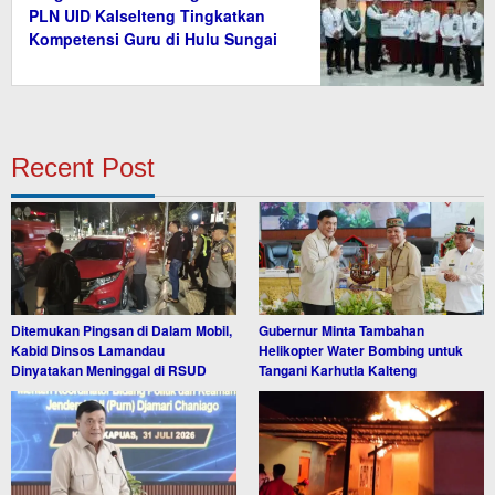
PLN UID Kalselteng Tingkatkan
Kompetensi Guru di Hulu Sungai
Tengah
Recent Post
Ditemukan Pingsan di Dalam Mobil,
Gubernur Minta Tambahan
Kabid Dinsos Lamandau
Helikopter Water Bombing untuk
Dinyatakan Meninggal di RSUD
Tangani Karhutla Kalteng