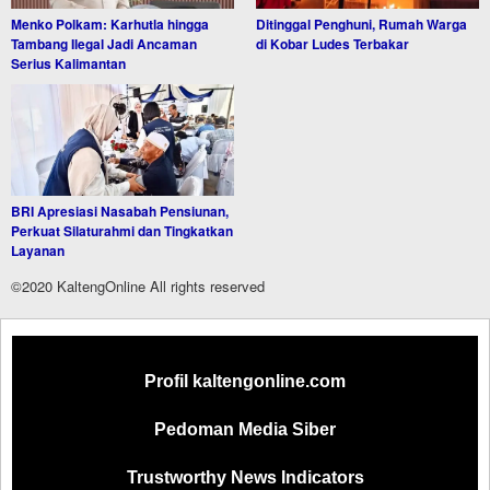
Menko Polkam: Karhutla hingga
Ditinggal Penghuni, Rumah Warga
Tambang Ilegal Jadi Ancaman
di Kobar Ludes Terbakar
Serius Kalimantan
BRI Apresiasi Nasabah Pensiunan,
Perkuat Silaturahmi dan Tingkatkan
Layanan
©2020 KaltengOnline All rights reserved
Profil kaltengonline.com
Pedoman Media Siber
Trustworthy News Indicators