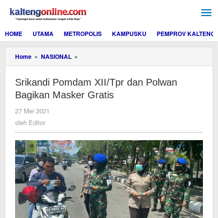
Lewati
ke
konten
HOME
UTAMA
METROPOLIS
KAMPUSKU
PEMPROV KALTENG
Srikandi
Home
»
NASIONAL
»
Pomdam
XII/Tpr
Srikandi Pomdam XII/Tpr dan Polwan
dan
Polwan
Bagikan Masker Gratis
Bagikan
Masker
oleh
27 Mei 2021
Gratis
Editor
oleh
Editor