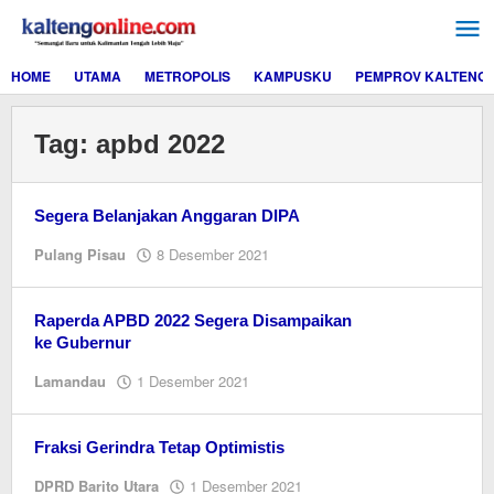
Lewati
ke
konten
HOME
UTAMA
METROPOLIS
KAMPUSKU
PEMPROV KALTENG
Tag:
apbd 2022
Segera Belanjakan Anggaran DIPA
oleh
Pulang Pisau
8 Desember 2021
redaksi
kaltengonline.com
Raperda APBD 2022 Segera Disampaikan
ke Gubernur
oleh
Lamandau
1 Desember 2021
redaksi
kaltengonline.com
Fraksi Gerindra Tetap Optimistis
oleh
DPRD Barito Utara
1 Desember 2021