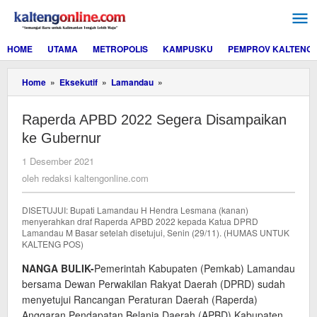
Lewati
ke
konten
HOME
UTAMA
METROPOLIS
KAMPUSKU
PEMPROV KALTENG
Raperda
Home
»
Eksekutif
»
Lamandau
»
APBD
2022
Raperda APBD 2022 Segera Disampaikan
Segera
Disampaikan
ke Gubernur
ke
Gubernur
oleh
1 Desember 2021
redaksi
oleh
redaksi kaltengonline.com
kaltengonline.com
DISETUJUI: Bupati Lamandau H Hendra Lesmana (kanan)
menyerahkan draf Raperda APBD 2022 kepada Katua DPRD
Lamandau M Basar setelah disetujui, Senin (29/11). (HUMAS UNTUK
KALTENG POS)
NANGA BULIK-
Pemerintah Kabupaten (Pemkab) Lamandau
bersama Dewan Perwakilan Rakyat Daerah (DPRD) sudah
menyetujui Rancangan Peraturan Daerah (Raperda)
Anggaran Pendapatan Belanja Daerah (APBD) Kabupaten