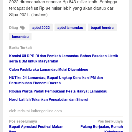
2022 direncanakan sebesar Rp 843 miliar lebih. Sehingga
terdapat defi sit Rp 64 miliar lebih yang akan ditutup dari
Silpa 2021. (lan/ens)
Ditag
apbd 2022
apbd lamandau
bupati hendra
lamandau
Berita Terkait
Komisi XII DPR RI dan Pemkab Lamandau Bahas Pasokan Listrik
serta BBM untuk Masyarakat
Calon Paskibraka Lamandau Mulai Digembleng
HUT ke-24 Lamandau, Bupati Ungkap Kenaikan IPM dan
Pertumbuhan Ekonomi Daerah
Ribuan Warga Padati Pembukaan Pesta Rakyat Lamandau
Norol Latifah Tekankan Pengabdian dan Sinergi
oleh
redaksi kaltengonline.com
Navigasi
Pos sebelumnya
Pos berikutnya
Bupati Apresiasi Festival Makan
Pulang Berjualan, Rumah
pos
Ikan
Kebakaran