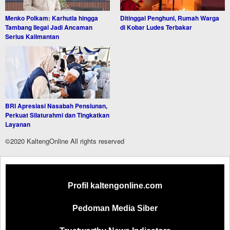
Menko Polkam: Karhutla hingga
Ditinggal Penghuni, Rumah Warga
Tambang Ilegal Jadi Ancaman
di Kobar Ludes Terbakar
Serius Kalimantan
BRI Apresiasi Nasabah Pensiunan,
Perkuat Silaturahmi dan Tingkatkan
Layanan
©2020 KaltengOnline All rights reserved
Profil kaltengonline.com
Pedoman Media Siber