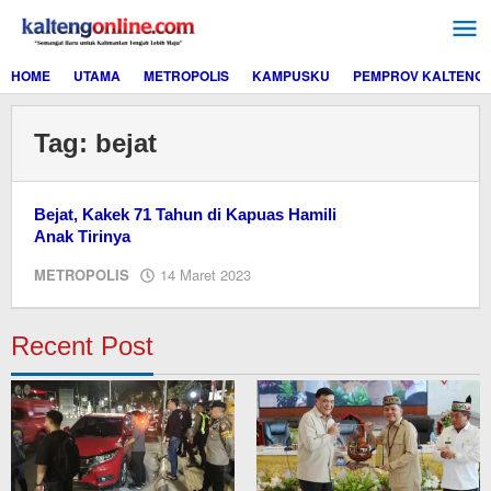
Lewati
ke
konten
HOME
UTAMA
METROPOLIS
KAMPUSKU
PEMPROV KALTENG
Tag:
bejat
Bejat, Kakek 71 Tahun di Kapuas Hamili
Anak Tirinya
oleh
METROPOLIS
14 Maret 2023
M.A
Recent Post