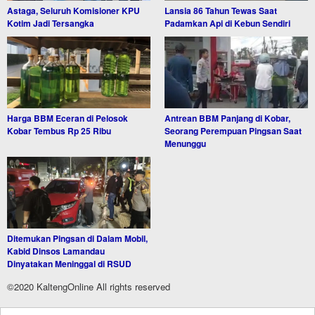
Astaga, Seluruh Komisioner KPU
Lansia 86 Tahun Tewas Saat
Kotim Jadi Tersangka
Padamkan Api di Kebun Sendiri
Harga BBM Eceran di Pelosok
Antrean BBM Panjang di Kobar,
Kobar Tembus Rp 25 Ribu
Seorang Perempuan Pingsan Saat
Menunggu
Ditemukan Pingsan di Dalam Mobil,
Kabid Dinsos Lamandau
Dinyatakan Meninggal di RSUD
©2020 KaltengOnline All rights reserved