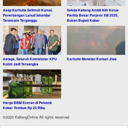
Asap Karhutla Selimuti Kumai,
Sekda Kalteng Ambil Alih Ketua
Penerbangan Lanud Iskandar
Panitia Besar Porprov XIII 2026,
Terancam Terganggu
Bukan Bupati Kobar
Astaga, Seluruh Komisioner KPU
Karhutla Menelan Korban Jiwa
Kotim Jadi Tersangka
Harga BBM Eceran di Pelosok
Kobar Tembus Rp 25 Ribu
©2020 KaltengOnline All rights reserved