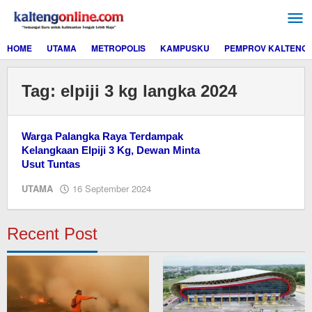
Lewati
ke
konten
HOME
UTAMA
METROPOLIS
KAMPUSKU
PEMPROV KALTENG
Tag:
elpiji 3 kg langka 2024
Warga Palangka Raya Terdampak
Kelangkaan Elpiji 3 Kg, Dewan Minta
Usut Tuntas
oleh
UTAMA
16 September 2024
M.A
Recent Post