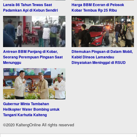
Lansia 86 Tahun Tewas Saat
Harga BBM Eceran di Pelosok
Padamkan Api di Kebun Sendiri
Kobar Tembus Rp 25 Ribu
Antrean BBM Panjang di Kobar,
Ditemukan Pingsan di Dalam Mobil,
Seorang Perempuan Pingsan Saat
Kabid Dinsos Lamandau
Menunggu
Dinyatakan Meninggal di RSUD
Gubernur Minta Tambahan
Helikopter Water Bombing untuk
Tangani Karhutla Kalteng
©2020 KaltengOnline All rights reserved