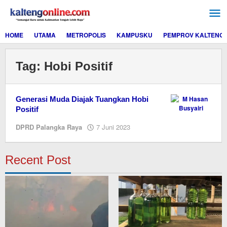
Lewati
ke
konten
HOME
UTAMA
METROPOLIS
KAMPUSKU
PEMPROV KALTENG
Tag:
Hobi Positif
Generasi Muda Diajak Tuangkan Hobi
Positif
oleh
DPRD Palangka Raya
7 Juni 2023
M.A
Recent Post