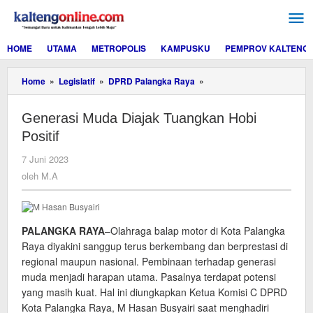
Lewati
ke
konten
HOME
UTAMA
METROPOLIS
KAMPUSKU
PEMPROV KALTENG
Generasi
Home
»
Legislatif
»
DPRD Palangka Raya
»
Muda
Diajak
Generasi Muda Diajak Tuangkan Hobi
Tuangkan
Hobi
Positif
Positif
oleh
7 Juni 2023
M.A
oleh
M.A
PALANGKA RAYA
–Olahraga balap motor di Kota Palangka
Raya diyakini sanggup terus berkembang dan berprestasi di
regional maupun nasional. Pembinaan terhadap generasi
muda menjadi harapan utama. Pasalnya terdapat potensi
yang masih kuat. Hal ini diungkapkan Ketua Komisi C DPRD
Kota Palangka Raya, M Hasan Busyairi saat menghadiri