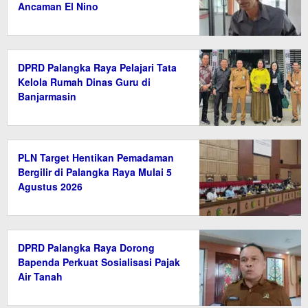
Ancaman El Nino
DPRD Palangka Raya Pelajari Tata
Kelola Rumah Dinas Guru di
Banjarmasin
PLN Target Hentikan Pemadaman
Bergilir di Palangka Raya Mulai 5
Agustus 2026
DPRD Palangka Raya Dorong
Bapenda Perkuat Sosialisasi Pajak
Air Tanah