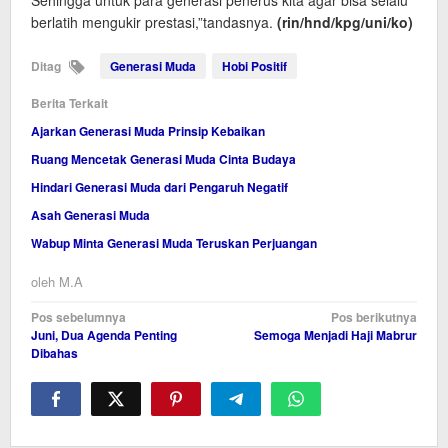
Sehingga untuk para generasi penerus kita agar bisa selalu
berlatih mengukir prestasi,”tandasnya.
(rin/hnd/kpg/uni/ko)
Ditag
Generasi Muda
Hobi Positif
Berita Terkait
Ajarkan Generasi Muda Prinsip Kebaikan
Ruang Mencetak Generasi Muda Cinta Budaya
Hindari Generasi Muda dari Pengaruh Negatif
Asah Generasi Muda
Wabup Minta Generasi Muda Teruskan Perjuangan
oleh
M.A
Navigasi
Pos sebelumnya
Pos berikutnya
Juni, Dua Agenda Penting
Semoga Menjadi Haji Mabrur
pos
Dibahas