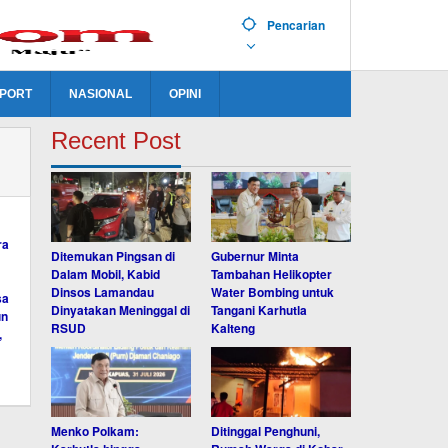
Pencarian
PORT
NASIONAL
OPINI
Recent Post
Ditemukan Pingsan di
Gubernur Minta
Dalam Mobil, Kabid
Tambahan Helikopter
Dinsos Lamandau
Water Bombing untuk
Dinyatakan Meninggal di
Tangani Karhutla
RSUD
Kalteng
Menko Polkam:
Ditinggal Penghuni,