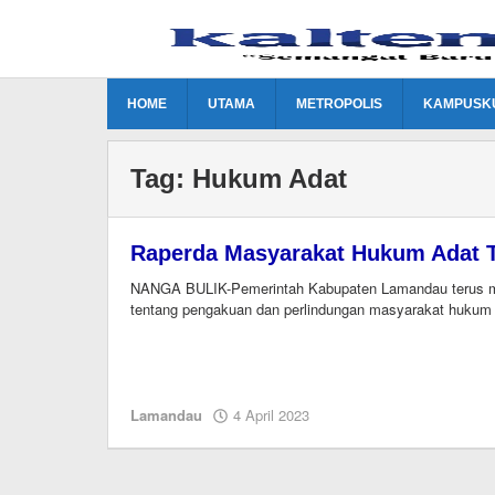
Lewati
ke
konten
HOME
UTAMA
METROPOLIS
KAMPUSK
Tag:
Hukum Adat
Raperda Masyarakat Hukum Adat 
NANGA BULIK-Pemerintah Kabupaten Lamandau terus m
tentang pengakuan dan perlindungan masyarakat hukum
oleh
Lamandau
4 April 2023
M.A