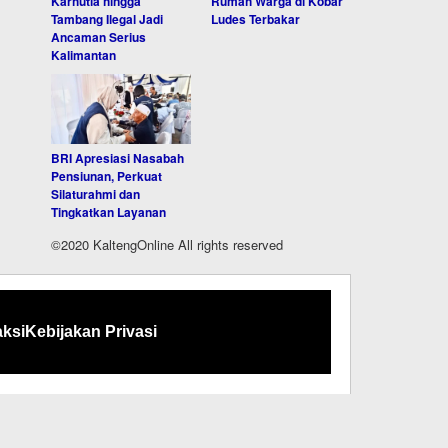
Karhutla hingga
Rumah Warga di Kobar
Tambang Ilegal Jadi
Ludes Terbakar
Ancaman Serius
Kalimantan
BRI Apresiasi Nasabah
Pensiunan, Perkuat
Silaturahmi dan
Tingkatkan Layanan
©2020 KaltengOnline All rights reserved
ksi
Kebijakan Privasi