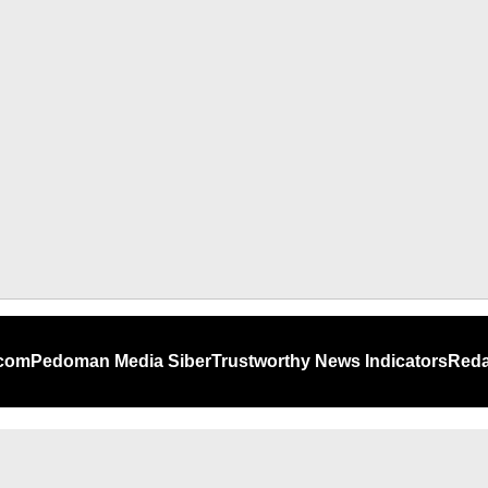
.com
Pedoman Media Siber
Trustworthy News Indicators
Reda