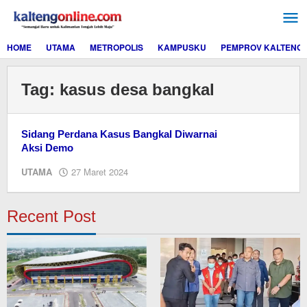
Lewati
ke
konten
HOME
UTAMA
METROPOLIS
KAMPUSKU
PEMPROV KALTENG
Tag:
kasus desa bangkal
Sidang Perdana Kasus Bangkal Diwarnai
Aksi Demo
oleh
UTAMA
27 Maret 2024
M.A
Recent Post