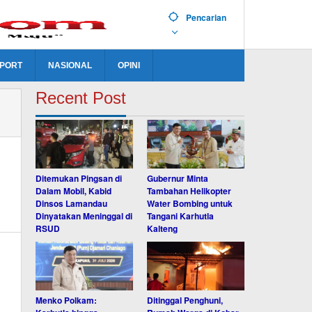
Pencarian
PORT
NASIONAL
OPINI
Recent Post
Ditemukan Pingsan di
Gubernur Minta
Dalam Mobil, Kabid
Tambahan Helikopter
Dinsos Lamandau
Water Bombing untuk
Dinyatakan Meninggal di
Tangani Karhutla
RSUD
Kalteng
Menko Polkam:
Ditinggal Penghuni,