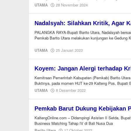
oleh
UTAMA
28 November 2024
EditorY
Nadalsyah: Silahkan Kritik, Agar 
PALANGKA RAYA-Bupati Barito Utara, Nadalsyah bersam
Pemkab Barito Utara melakukan kunjungan ke Gedung K
oleh
UTAMA
25 Januari 2023
Editor
Koyem: Jangan Alergi terhadap Kri
Kemitraan Pemerintah Kabupaten (Pemkab) Barito Utara (B
Buktinya, pada momen HUT ke-29 Kalteng Pos, Bupati 
oleh
UTAMA
8 Desember 2022
M.A
Pemkab Barut Dukung Kebijakan 
KaltengOnline.com – Didampingi Asisten II Setda, Bupati 
Business Matching Tahap IV di Bali Nusa Dua
oleh
Barito Utara
17 Oktober 2022