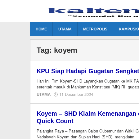
Lewati
ke
konten
HOME
UTAMA
METROPOLIS
KAMPUSK
Tag:
koyem
KPU Siap Hadapi Gugatan Sengket
Hari Ini, Tim Koyem-SHD Layangkan Gugatan ke MK P
serentak masuk di Mahkamah Konstitusi (MK) RI, gugat
oleh
UTAMA
11 Desember 2024
EditorY
Koyem – SHD Klaim Kemenangan di
Quick Count
Palangka Raya – Pasangan Calon Gubernur dan Wakil Gu
Nadalsyah Koyem dan Supian Hadi (SHD), mengklaim