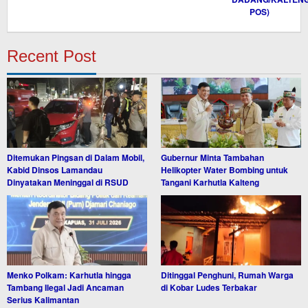
Recent Post
Ditemukan Pingsan di Dalam Mobil,
Gubernur Minta Tambahan
Kabid Dinsos Lamandau
Helikopter Water Bombing untuk
Dinyatakan Meninggal di RSUD
Tangani Karhutla Kalteng
Menko Polkam: Karhutla hingga
Ditinggal Penghuni, Rumah Warga
Tambang Ilegal Jadi Ancaman
di Kobar Ludes Terbakar
Serius Kalimantan