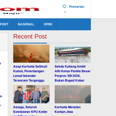
Pencarian
PORT
NASIONAL
OPINI
Recent Post
Asap Karhutla Selimuti
Sekda Kalteng Ambil
Kumai, Penerbangan
Alih Ketua Panitia Besar
Lanud Iskandar
Porprov XIII 2026,
Terancam Terganggu
Bukan Bupati Kobar
Astaga, Seluruh
Karhutla Menelan
Komisioner KPU Kotim
Korban Jiwa