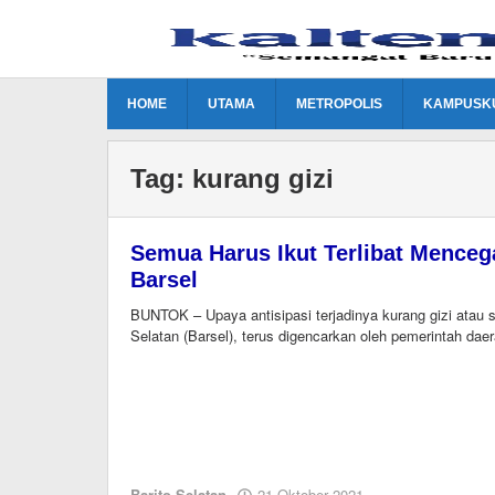
Lewati
ke
konten
HOME
UTAMA
METROPOLIS
KAMPUSK
Tag:
kurang gizi
Semua Harus Ikut Terlibat Menceg
Barsel
BUNTOK – Upaya antisipasi terjadinya kurang gizi atau s
Selatan (Barsel), terus digencarkan oleh pemerintah dae
oleh
Barito Selatan
21 Oktober 2021