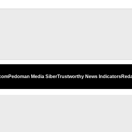
.com
Pedoman Media Siber
Trustworthy News Indicators
Reda