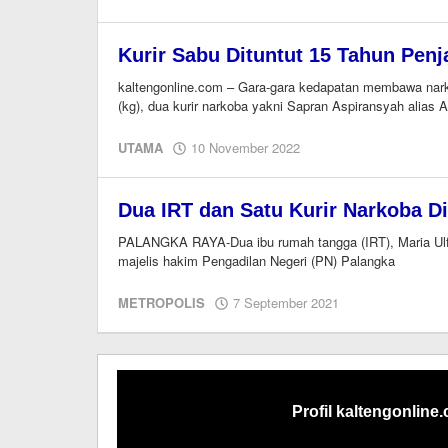
M.A
Kurir Sabu Dituntut 15 Tahun Penj
kaltengonline.com – Gara-gara kedapatan membawa narko
(kg), dua kurir narkoba yakni Sapran Aspiransyah alias 
oleh
UTAMA
10 November 2022
M.A
Dua IRT dan Satu Kurir Narkoba Di
PALANGKA RAYA-Dua ibu rumah tangga (IRT), Maria Ulfah
majelis hakim Pengadilan Negeri (PN) Palangka
oleh
METROPOLIS
7 September 2021
Editor
Profil kaltengonline