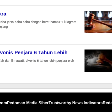
ara
ba jenis sabu-sabu dengan berat hampir 1 kilogram
Anjang
vonis Penjara 6 Tahun Lebih
 dan Ernawati, divonis 6 tahun lebih penjara oleh
.com
Pedoman Media Siber
Trustworthy News Indicators
Reda