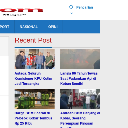
Pencarian
PORT
NASIONAL
OPINI
Recent Post
Astaga, Seluruh
Lansia 86 Tahun Tewas
Komisioner KPU Kotim
Saat Padamkan Api di
Jadi Tersangka
Kebun Sendiri
Harga BBM Eceran di
Antrean BBM Panjang di
Pelosok Kobar Tembus
Kobar, Seorang
Rp 25 Ribu
Perempuan Pingsan