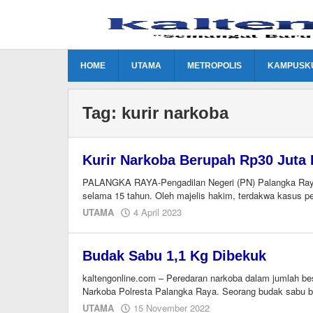
Lewati
ke
konten
HOME
UTAMA
METROPOLIS
KAMPUSK
Tag:
kurir narkoba
Kurir Narkoba Berupah Rp30 Juta
PALANGKA RAYA-Pengadilan Negeri (PN) Palangka Ray
selama 15 tahun. Oleh majelis hakim, terdakwa kasus pe
oleh
UTAMA
4 April 2023
M.A
Budak Sabu 1,1 Kg Dibekuk
kaltengonline.com – Peredaran narkoba dalam jumlah be
Narkoba Polresta Palangka Raya. Seorang budak sabu be
oleh
UTAMA
15 November 2022