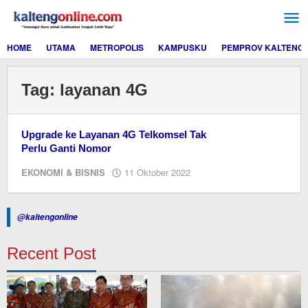
Lewati
ke
konten
HOME
UTAMA
METROPOLIS
KAMPUSKU
PEMPROV KALTENG
Tag:
layanan 4G
Upgrade ke Layanan 4G Telkomsel Tak
Perlu Ganti Nomor
oleh
EKONOMI & BISNIS
11 Oktober 2022
editor
dua
@kaltengonline
Recent Post