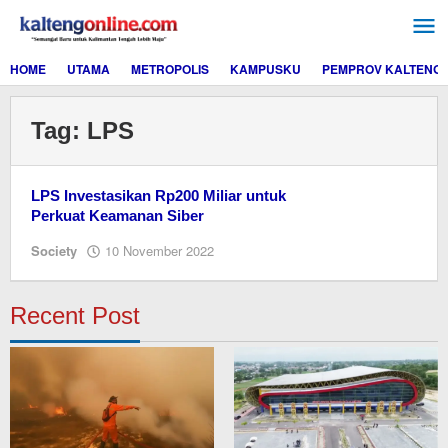
Lewati
ke
konten
HOME
UTAMA
METROPOLIS
KAMPUSKU
PEMPROV KALTENG
Tag:
LPS
LPS Investasikan Rp200 Miliar untuk
Perkuat Keamanan Siber
oleh
Society
10 November 2022
M.A
Recent Post