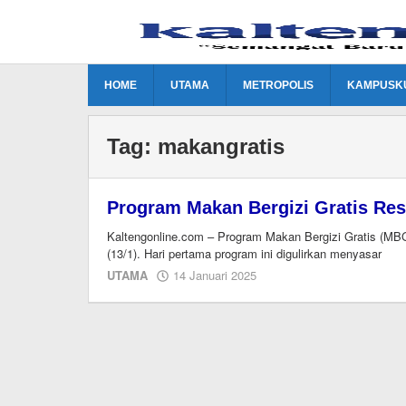
Lewati
ke
konten
HOME
UTAMA
METROPOLIS
KAMPUSK
Tag:
makangratis
Program Makan Bergizi Gratis Res
Kaltengonline.com – Program Makan Bergizi Gratis (MBG
(13/1). Hari pertama program ini digulirkan menyasar
oleh
UTAMA
14 Januari 2025
Editor