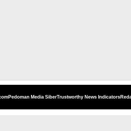
.com
Pedoman Media Siber
Trustworthy News Indicators
Reda