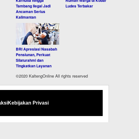
Karhutla hingga
Rumah Warga di Kobar
Tambang Ilegal Jadi
Ludes Terbakar
Ancaman Serius
Kalimantan
BRI Apresiasi Nasabah
Pensiunan, Perkuat
Silaturahmi dan
Tingkatkan Layanan
©2020 KaltengOnline All rights reserved
ksi
Kebijakan Privasi