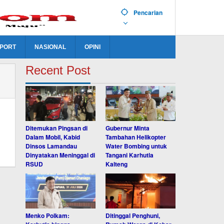
Pencarian
PORT
NASIONAL
OPINI
Recent Post
Ditemukan Pingsan di
Gubernur Minta
Dalam Mobil, Kabid
Tambahan Helikopter
Dinsos Lamandau
Water Bombing untuk
Dinyatakan Meninggal di
Tangani Karhutla
RSUD
Kalteng
Menko Polkam:
Ditinggal Penghuni,