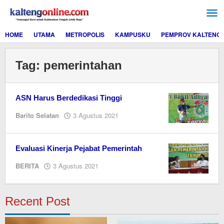
Lewati
ke
konten
HOME
UTAMA
METROPOLIS
KAMPUSKU
PEMPROV KALTENG
Tag:
pemerintahan
ASN Harus Berdedikasi Tinggi
oleh
Barito Selatan
3 Agustus 2021
Editor
Evaluasi Kinerja Pejabat Pemerintah
oleh
BERITA
3 Agustus 2021
Editor
Recent Post