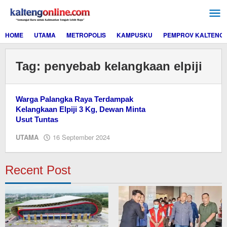
Lewati
ke
konten
HOME
UTAMA
METROPOLIS
KAMPUSKU
PEMPROV KALTENG
Tag:
penyebab kelangkaan elpiji
Warga Palangka Raya Terdampak
Kelangkaan Elpiji 3 Kg, Dewan Minta
Usut Tuntas
oleh
UTAMA
16 September 2024
M.A
Recent Post