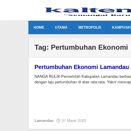
Lewati
ke
konten
HOME
UTAMA
METROPOLIS
KAMPUSK
Tag:
Pertumbuhan Ekonomi
Pertumbuhan Ekonomi Lamandau M
NANGA BULIK-Pemerintah Kabupaten Lamandau berhasil 
dengan laju pertumbuhan di atas rata-rata. Yakni mencap
oleh
Lamandau
31 Maret 2023
M.A