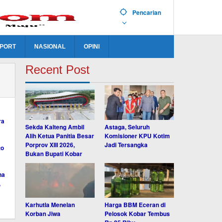
Pencarian
PORT
NASIONAL
OPINI
Recent Post
Sekda Kalteng Ambil
Astaga, Seluruh
Alih Ketua Panitia Besar
Komisioner KPU Kotim
Porprov XIII 2026,
Jadi Tersangka
Bukan Bupati Kobar
Karhutla Menelan
Harga BBM Eceran di
Korban Jiwa
Pelosok Kobar Tembus