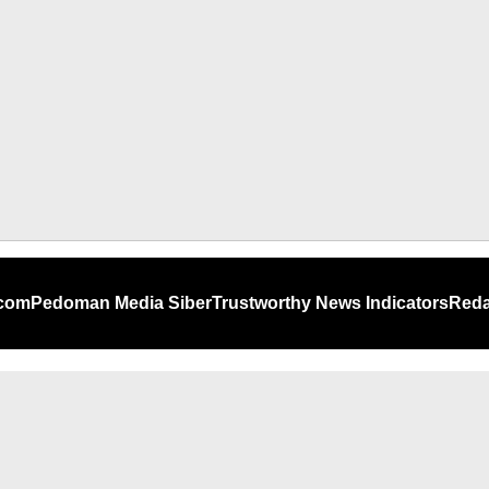
.com
Pedoman Media Siber
Trustworthy News Indicators
Reda