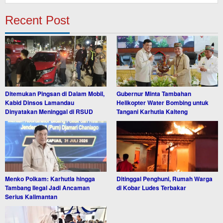
Recent Post
Ditemukan Pingsan di Dalam Mobil,
Gubernur Minta Tambahan
Kabid Dinsos Lamandau
Helikopter Water Bombing untuk
Dinyatakan Meninggal di RSUD
Tangani Karhutla Kalteng
Menko Polkam: Karhutla hingga
Ditinggal Penghuni, Rumah Warga
Tambang Ilegal Jadi Ancaman
di Kobar Ludes Terbakar
Serius Kalimantan