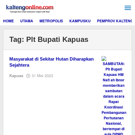
Lewati
ke
konten
HOME
UTAMA
METROPOLIS
KAMPUSKU
PEMPROV KALTENG
Tag:
Plt Bupati Kapuas
Masyarakat di Sekitar Hutan Diharapkan
Sejahtera
oleh
Kapuas
31 Mei 2023
M.A