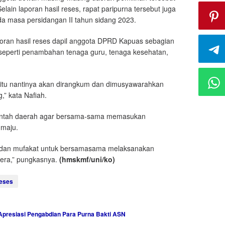
ain laporan hasil reses, rapat paripurna tersebut juga
a masa persidangan II tahun sidang 2023.
poran hasil reses dapil anggota DPRD Kapuas sebagian
eperti penambahan tenaga guru, tenaga kesehatan,
 itu nantinya akan dirangkum dan dimusyawarahkan
” kata Nafiah.
intah daerah agar bersama-sama memasukan
 maju.
t dan mufakat untuk bersamasama melaksanakan
era,” pungkasnya.
(hmskmf/uni/ko)
eses
presiasi Pengabdian Para Purna Bakti ASN