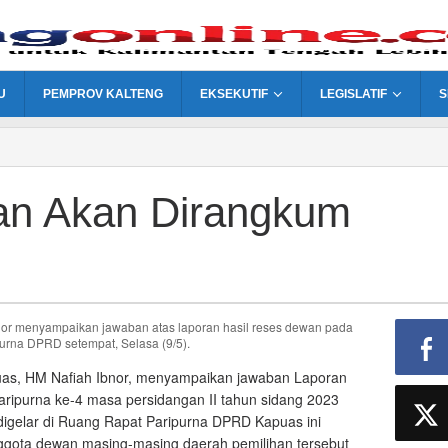
U
PEMPROV KALTENG
EKSEKUTIF
LEGISLATIF
S
an Akan Dirangkum
puas, HM Nafiah Ibnor, menyampaikan jawaban Laporan
ripurna ke-4 masa persidangan II tahun sidang 2023
digelar di Ruang Rapat Paripurna DPRD Kapuas ini
ggota dewan masing-masing daerah pemilihan tersebut