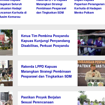
iagakan Seluruh
Matangkan Strategi
Paparkan Penanganan
ekuatan Hadapi
Pembinaan Pesparawi
Karhutla di Hadapan
ncaman Karhutla di
dan Tingkatkan SDM
Menko Polkam
Musim Kemarau
Ketua Tim Pembina Posyandu
Kapuas Kunjungi Penyandang
Disabilitas, Perkuat Posyandu
6 Bidang SPM
Rakerda LPPD Kapuas
Matangkan Strategi Pembinaan
Pesparawi dan Tingkatkan SDM
Pastikan Proyek Berjalan
Sesuai Perencanaan