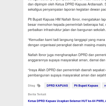
dan dipimpin oleh Ketua DPRD Kapuas Ardiansah. Sel
sekaligus penyampaian laporan kegiatan dewan pad
Plt Bupati Kapuas HM Nafiah Ibnor, mengatakan la
besar memohon kepada pemerintah beberapa hal, s
perbaikan infrastruktur jalan dan bangunan sekolah.
“Kemudian kami tadi langsung tanggapi yang mana
dengan organisasi perangkat daerah masing-masing,
Nafiah Ibnor juga mengharapkan DPRD dan pemer
anggarannya supaya masyarakat aman, damai dan
“Insya Allah DPRD dan pemerintah daerah sepaka
pembangunan supaya masyarakat aman dan sejaht
Ditag
DPRD KAPUAS
Plt Bupati Kapuas
r
Berita Terkait
Ketua DPRD Kapuas Ucapkan Selamat HUT ke-64 PWRI, A