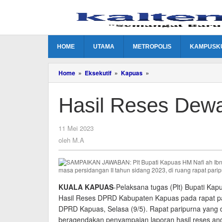
Lewati
ke
konten
HOME
UTAMA
METROPOLIS
KAMPUSK
Hasil
Home
»
Eksekutif
»
Kapuas
»
Reses
Dewan
Hasil Reses Dew
Akan
Dirangkum
oleh
11 Mei 2023
M.A
oleh
M.A
KUALA KAPUAS
-Pelaksana tugas (Plt) Bupati Ka
Hasil Reses DPRD Kabupaten Kapuas pada rapat pa
DPRD Kapuas, Selasa (9/5). Rapat paripurna yang 
beragendakan penyampaian laporan hasil reses an