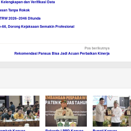
elengkapan dan Verifikasi Data
wasan Tanpa Rokok
TRW 2026–2046 Ditunda
-66, Dorong Kejaksaan Semakin Profesional
Pos berikutnya
Rekomendasi Pansus Bisa Jadi Acuan Perbaikan Kinerja
Pemkab Kapuas
Rakerda LPPD Kapuas
Bupati Kapuas