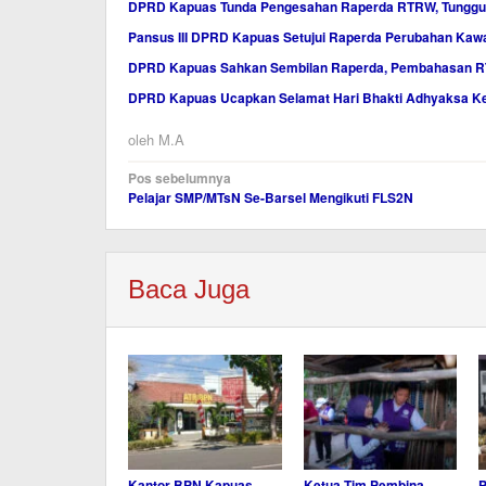
DPRD Kapuas Tunda Pengesahan Raperda RTRW, Tunggu K
Pansus III DPRD Kapuas Setujui Raperda Perubahan Ka
DPRD Kapuas Sahkan Sembilan Raperda, Pembahasan R
DPRD Kapuas Ucapkan Selamat Hari Bhakti Adhyaksa Ke
oleh
M.A
Navigasi
Pos sebelumnya
Pelajar SMP/MTsN Se-Barsel Mengikuti FLS2N
pos
Baca Juga
Kantor BPN Kapuas
Ketua Tim Pembina