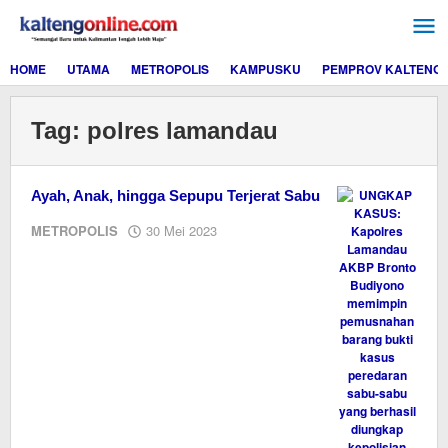
Lewati
ke
konten
HOME
UTAMA
METROPOLIS
KAMPUSKU
PEMPROV KALTENG
Tag:
polres lamandau
Ayah, Anak, hingga Sepupu Terjerat Sabu
oleh
METROPOLIS
30 Mei 2023
M.A