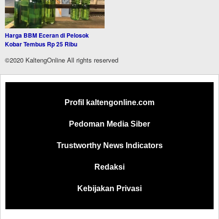
Harga BBM Eceran di Pelosok
Kobar Tembus Rp 25 Ribu
©2020 KaltengOnline All rights reserved
Profil kaltengonline.com
Pedoman Media Siber
Trustworthy News Indicators
Redaksi
Kebijakan Privasi