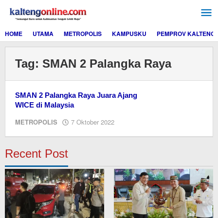
Lewati
ke
konten
HOME
UTAMA
METROPOLIS
KAMPUSKU
PEMPROV KALTENG
Tag:
SMAN 2 Palangka Raya
SMAN 2 Palangka Raya Juara Ajang
WICE di Malaysia
oleh
METROPOLIS
7 Oktober 2022
Editor
Recent Post