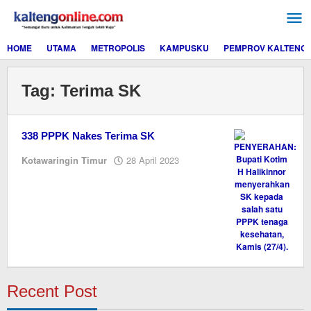
Lewati
ke
konten
HOME
UTAMA
METROPOLIS
KAMPUSKU
PEMPROV KALTENG
Tag:
Terima SK
338 PPPK Nakes Terima SK
oleh
Kotawaringin Timur
28 April 2023
M.A
Recent Post