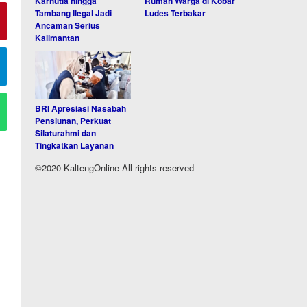
Karhutla hingga
Rumah Warga di Kobar
Tambang Ilegal Jadi
Ludes Terbakar
Ancaman Serius
Kalimantan
BRI Apresiasi Nasabah
Pensiunan, Perkuat
Silaturahmi dan
Tingkatkan Layanan
©2020 KaltengOnline All rights reserved