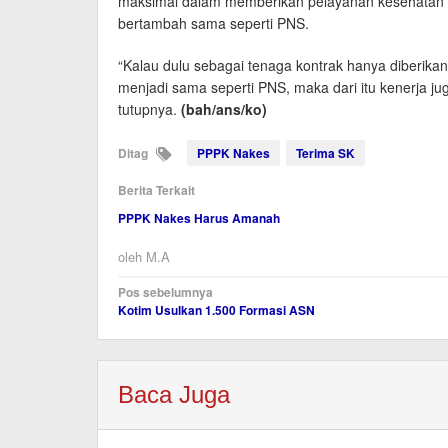
maksimal dalam memberikan pelayanan kesehatan t
bertambah sama seperti PNS.
“Kalau dulu sebagai tenaga kontrak hanya diberikan
menjadi sama seperti PNS, maka dari itu kenerja jug
tutupnya.
(bah/ans/ko)
Ditag
PPPK Nakes
Terima SK
Berita Terkait
PPPK Nakes Harus Amanah
oleh
M.A
Navigasi
Pos sebelumnya
Kotim Usulkan 1.500 Formasi ASN
pos
Baca Juga