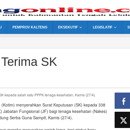
U
PEMPROV KALTENG
EKSEKUTIF
LEGISLATIF
S
Terima SK
r (Kotim) menyerahkan Surat Keputusan (SK) kepada 338
) Jabatan Fungsional (JF) bagi tenaga kesehatan (Nakes)
gedung Serba Guna Sampit, Kamis (27/4).
ya mereka merupakan wajah lama, tapi status baru.