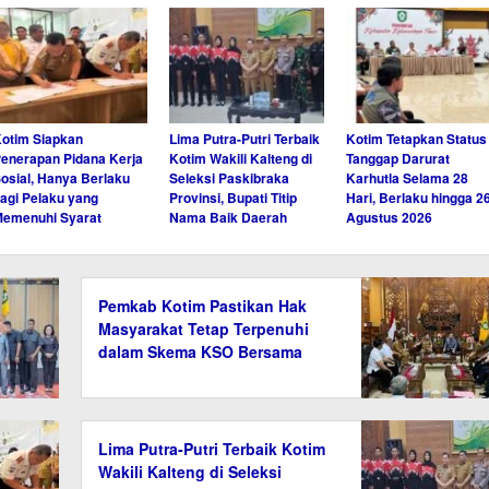
otim Siapkan
Lima Putra-Putri Terbaik
Kotim Tetapkan Status
enerapan Pidana Kerja
Kotim Wakili Kalteng di
Tanggap Darurat
osial, Hanya Berlaku
Seleksi Paskibraka
Karhutla Selama 28
agi Pelaku yang
Provinsi, Bupati Titip
Hari, Berlaku hingga 2
emenuhi Syarat
Nama Baik Daerah
Agustus 2026
Pemkab Kotim Pastikan Hak
Masyarakat Tetap Terpenuhi
dalam Skema KSO Bersama
Agrinas
Lima Putra-Putri Terbaik Kotim
Wakili Kalteng di Seleksi