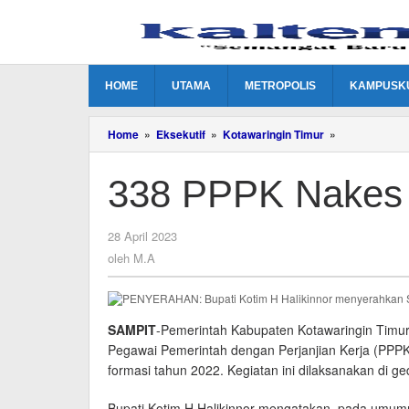
Lewati
ke
konten
HOME
UTAMA
METROPOLIS
KAMPUSK
338
Home
»
Eksekutif
»
Kotawaringin Timur
»
PPPK
Nakes
338 PPPK Nakes 
Terima
SK
oleh
28 April 2023
M.A
oleh
M.A
SAMPIT
-Pemerintah Kabupaten Kotawaringin Timu
Pegawai Pemerintah dengan Perjanjian Kerja (PPPK
formasi tahun 2022. Kegiatan ini dilaksanakan di 
Bupati Kotim H Halikinnor mengatakan, pada umumn