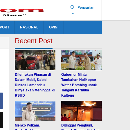
Pencarian
PORT
NASIONAL
OPINI
Recent Post
Ditemukan Pingsan di
Gubernur Minta
Dalam Mobil, Kabid
Tambahan Helikopter
Dinsos Lamandau
Water Bombing untuk
Dinyatakan Meninggal di
Tangani Karhutla
RSUD
Kalteng
Menko Polkam:
Ditinggal Penghuni,