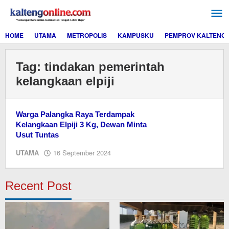
Lewati
ke
konten
HOME
UTAMA
METROPOLIS
KAMPUSKU
PEMPROV KALTENG
Tag:
tindakan pemerintah
kelangkaan elpiji
Warga Palangka Raya Terdampak
Kelangkaan Elpiji 3 Kg, Dewan Minta
Usut Tuntas
oleh
UTAMA
16 September 2024
M.A
Recent Post