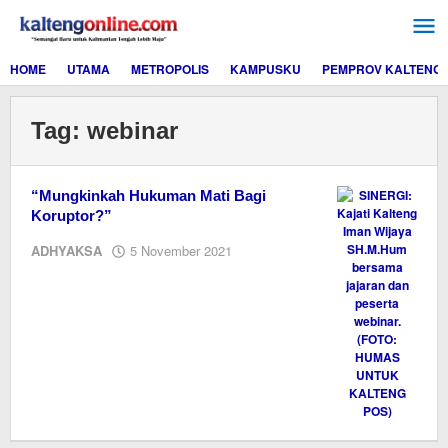
Lewati
ke
konten
HOME
UTAMA
METROPOLIS
KAMPUSKU
PEMPROV KALTENG
Tag:
webinar
“Mungkinkah Hukuman Mati Bagi
Koruptor?”
oleh
ADHYAKSA
5 November 2021
Editor