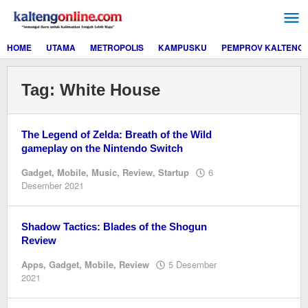
Lewati
ke
konten
HOME
UTAMA
METROPOLIS
KAMPUSKU
PEMPROV KALTENG
Tag:
White House
The Legend of Zelda: Breath of the Wild
gameplay on the Nintendo Switch
Gadget
,
Mobile
,
Music
,
Review
,
Startup
6
oleh
Desember 2021
Editor
Shadow Tactics: Blades of the Shogun
Review
Apps
,
Gadget
,
Mobile
,
Review
5 Desember
oleh
2021
Editor