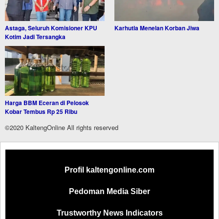
Astaga, Seluruh Komisioner KPU
Karhutla Menelan Korban Jiwa
Kotim Jadi Tersangka
Harga BBM Eceran di Pelosok
Kobar Tembus Rp 25 Ribu
©2020 KaltengOnline All rights reserved
Profil kaltengonline.com
Pedoman Media Siber
Trustworthy News Indicators