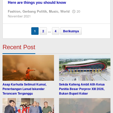
Here are things you should know
Fashion
,
Gerbang Politik
,
Music
,
World
20
oleh
November 2021
Editor
1
2
…
4
Berikutnya
Recent Post
Asap Karhutla Selimuti Kumai,
Sekda Kalteng Ambil Alih Ketua
Penerbangan Lanud Iskandar
Panitia Besar Porprov XIII 2026,
Terancam Terganggu
Bukan Bupati Kobar