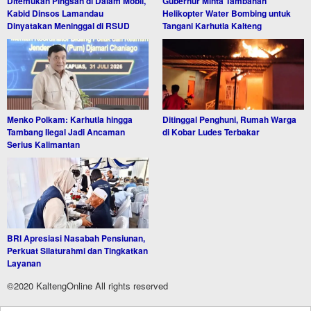
Ditemukan Pingsan di Dalam Mobil,
Gubernur Minta Tambahan
Kabid Dinsos Lamandau
Helikopter Water Bombing untuk
Dinyatakan Meninggal di RSUD
Tangani Karhutla Kalteng
Menko Polkam: Karhutla hingga
Ditinggal Penghuni, Rumah Warga
Tambang Ilegal Jadi Ancaman
di Kobar Ludes Terbakar
Serius Kalimantan
BRI Apresiasi Nasabah Pensiunan,
Perkuat Silaturahmi dan Tingkatkan
Layanan
©2020 KaltengOnline All rights reserved