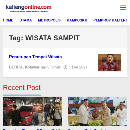
Lewati
ke
konten
HOME
UTAMA
METROPOLIS
KAMPUSKU
PEMPROV KALTENG
Tag:
WISATA SAMPIT
Penutupan Tempat Wisata
oleh
BERITA
,
Kotawaringin Timur
1 Mei 2021
M.A
Recent Post