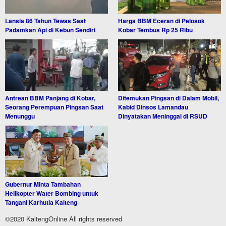
Lansia 86 Tahun Tewas Saat
Harga BBM Eceran di Pelosok
Padamkan Api di Kebun Sendiri
Kobar Tembus Rp 25 Ribu
Antrean BBM Panjang di Kobar,
Ditemukan Pingsan di Dalam Mobil,
Seorang Perempuan Pingsan Saat
Kabid Dinsos Lamandau
Menunggu
Dinyatakan Meninggal di RSUD
Gubernur Minta Tambahan
Helikopter Water Bombing untuk
Tangani Karhutla Kalteng
©2020 KaltengOnline All rights reserved