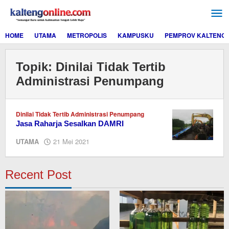
Lewati
ke
konten
HOME
UTAMA
METROPOLIS
KAMPUSKU
PEMPROV KALTENG
Topik:
Dinilai Tidak Tertib
Administrasi Penumpang
Dinilai Tidak Tertib Administrasi Penumpang
Jasa Raharja Sesalkan DAMRI
oleh
UTAMA
21 Mei 2021
redaksi
kaltengonline.com
Recent Post