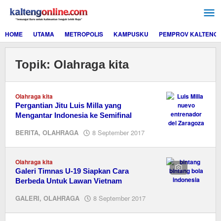
Lewati
ke
konten
HOME
UTAMA
METROPOLIS
KAMPUSKU
PEMPROV KALTENG
Topik:
Olahraga kita
Olahraga kita
Pergantian Jitu Luis Milla yang
Mengantar Indonesia ke Semifinal
oleh
BERITA
,
OLAHRAGA
8 September 2017
M.A
Olahraga kita
Galeri Timnas U-19 Siapkan Cara
Berbeda Untuk Lawan Vietnam
oleh
GALERI
,
OLAHRAGA
8 September 2017
M.A