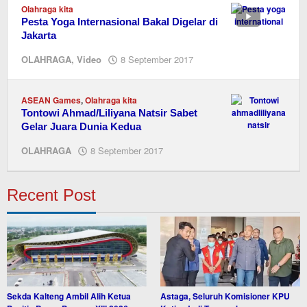
Olahraga kita
Pesta Yoga Internasional Bakal Digelar di
Jakarta
oleh
OLAHRAGA
,
Video
8 September 2017
M.A
ASEAN Games
,
Olahraga kita
Tontowi Ahmad/Liliyana Natsir Sabet
Gelar Juara Dunia Kedua
oleh
OLAHRAGA
8 September 2017
M.A
Recent Post
Sekda Kalteng Ambil Alih Ketua
Astaga, Seluruh Komisioner KPU