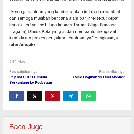
“Semoga bantuan yang kami serahkan ini bisa bermanfaat
dan semoga musibah bencana alam banjir tersebut cepat
berlalu, terima kasih juga kepada Taruna Siaga Bencana
(Tagana) Dinsos Kota yang sudah membantu mengawal
kami dalam proses penyaluran bantuannya,” pungkasnya.
(ahm/uni
/pk
)
oleh
M.A
Navigasi
Pos sebelumnya
Pos berikutnya
Pejabat SOPD Diminta
Fairid Bagikan 10 Ribu Masker
pos
Berkunjung ke Pedesaan
Baca Juga