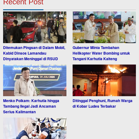
Recent Post
Ditemukan Pingsan di Dalam Mobil,
Gubernur Minta Tambahan
Kabid Dinsos Lamandau
Helikopter Water Bombing untuk
Dinyatakan Meninggal di RSUD
Tangani Karhutla Kalteng
Menko Polkam: Karhutla hingga
Ditinggal Penghuni, Rumah Warga
Tambang Ilegal Jadi Ancaman
di Kobar Ludes Terbakar
Serius Kalimantan