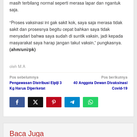
masih terbilang normal seperti merasa lapar dan ngantuk
saja.
“Proses vaksinasi ini gak sakit kok, saya saja merasa tidak
sakit dan prosesnya begitu cepat bahkan saya tidak
menyadari bahwa saya sudah di suntik vaksin, jadi kepada
masyarakat saya harap jangan takut vaksin,” pungkasnya.
(ahm/uni
/pk
)
oleh
M.A
Navigasi
Pos sebelumnya
Pos berikutnya
Pengawasan Distribusi Elpiji 3
40 Anggota Dewan Divaksinasi
pos
Kg Harus Diperketat
Covid-19
Baca Juga