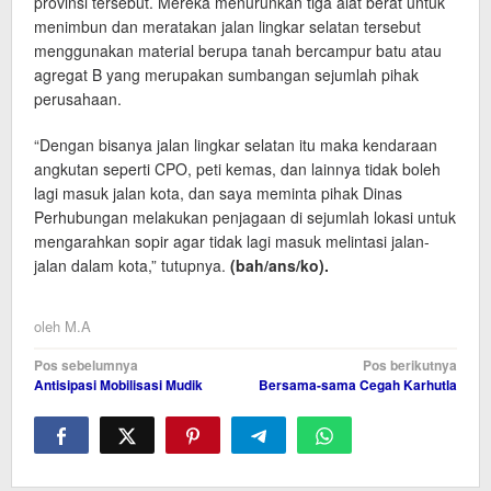
provinsi tersebut. Mereka menurunkan tiga alat berat untuk
menimbun dan meratakan jalan lingkar selatan tersebut
menggunakan material berupa tanah bercampur batu atau
agregat B yang merupakan sumbangan sejumlah pihak
perusahaan.
“Dengan bisanya jalan lingkar selatan itu maka kendaraan
angkutan seperti CPO, peti kemas, dan lainnya tidak boleh
lagi masuk jalan kota, dan saya meminta pihak Dinas
Perhubungan melakukan penjagaan di sejumlah lokasi untuk
mengarahkan sopir agar tidak lagi masuk melintasi jalan-
jalan dalam kota,” tutupnya.
(bah/ans
/ko).
oleh
M.A
Navigasi
Pos sebelumnya
Pos berikutnya
Antisipasi Mobilisasi Mudik
Bersama-sama Cegah Karhutla
pos