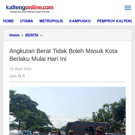
Lewati
ke
konten
HOME
UTAMA
METROPOLIS
KAMPUSKU
PEMPROV KALTENG
Angkutan
Home
»
BERITA
»
Berat
Tidak
Angkutan Berat Tidak Boleh Masuk Kota
Boleh
Masuk
Berlaku Mulai Hari Ini
Kota
Berlaku
oleh
13 April 2021
Mulai
M.A
oleh
M.A
Hari
Ini