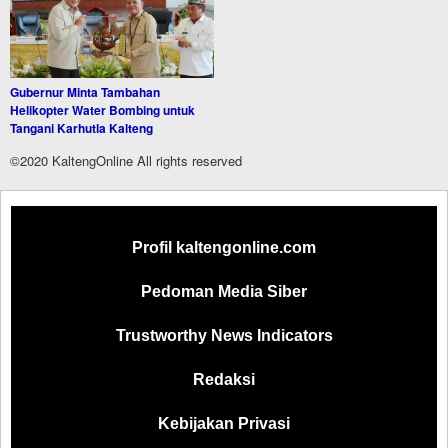
Gubernur Minta Tambahan
Helikopter Water Bombing untuk
Tangani Karhutla Kalteng
©2020 KaltengOnline All rights reserved
Profil kaltengonline.com
Pedoman Media Siber
Trustworthy News Indicators
Redaksi
Kebijakan Privasi