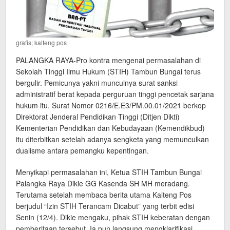
grafis; kalteng pos
PALANGKA RAYA-Pro kontra mengenai permasalahan di
Sekolah Tinggi Ilmu Hukum (STIH) Tambun Bungai terus
bergulir. Pemicunya yakni munculnya surat sanksi
administratif berat kepada perguruan tinggi pencetak sarjana
hukum itu. Surat Nomor 0216/E.E3/PM.00.01/2021 berkop
Direktorat Jenderal Pendidikan Tinggi (Ditjen Dikti)
Kementerian Pendidikan dan Kebudayaan (Kemendikbud)
itu diterbitkan setelah adanya sengketa yang memunculkan
dualisme antara pemangku kepentingan.
Menyikapi permasalahan ini, Ketua STIH Tambun Bungai
Palangka Raya Dikie GG Kasenda SH MH meradang.
Terutama setelah membaca berita utama Kalteng Pos
berjudul “Izin STIH Terancam Dicabut” yang terbit edisi
Senin (12/4). Dikie mengaku, pihak STIH keberatan dengan
pemberitaan tersebut. Ia pun langsung mengklarifikasi