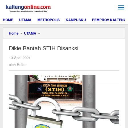
Lewati
ke
konten
HOME
UTAMA
METROPOLIS
KAMPUSKU
PEMPROV KALTENG
Dikie
Home
»
UTAMA
»
Bantah
STIH
Dikie Bantah STIH Disanksi
Disanksi
oleh
13 April 2021
Editor
oleh
Editor