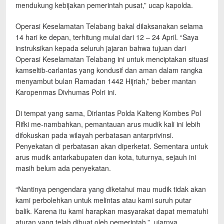
mendukung kebijakan pemerintah pusat,” ucap kapolda.
Operasi Keselamatan Telabang bakal dilaksanakan selama
14 hari ke depan, terhitung mulai dari 12 – 24 April. “Saya
instruksikan kepada seluruh jajaran bahwa tujuan dari
Operasi Keselamatan Telabang ini untuk menciptakan situasi
kamseltib-carlantas yang kondusif dan aman dalam rangka
menyambut bulan Ramadan 1442 Hijriah,” beber mantan
Karopenmas Divhumas Polri ini.
Di tempat yang sama, Dirlantas Polda Kalteng Kombes Pol
Rifki me-nambahkan, pemantauan arus mudik kali ini lebih
difokuskan pada wilayah perbatasan antarprivinsi.
Penyekatan di perbatasan akan diperketat. Sementara untuk
arus mudik antarkabupaten dan kota, tuturnya, sejauh ini
masih belum ada penyekatan.
“Nantinya pengendara yang diketahui mau mudik tidak akan
kami perbolehkan untuk melintas atau kami suruh putar
balik. Karena itu kami harapkan masyarakat dapat mematuhi
aturan yang telah dibuat oleh pemerintah,” ujarnya.