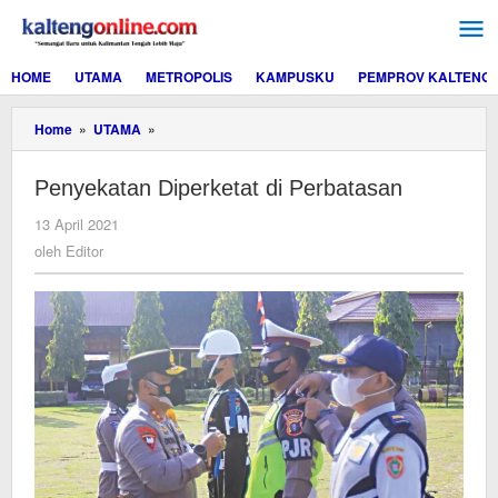
Lewati
ke
konten
HOME
UTAMA
METROPOLIS
KAMPUSKU
PEMPROV KALTENG
Penyekatan
Home
»
UTAMA
»
Diperketat
di
Penyekatan Diperketat di Perbatasan
Perbatasan
oleh
13 April 2021
Editor
oleh
Editor