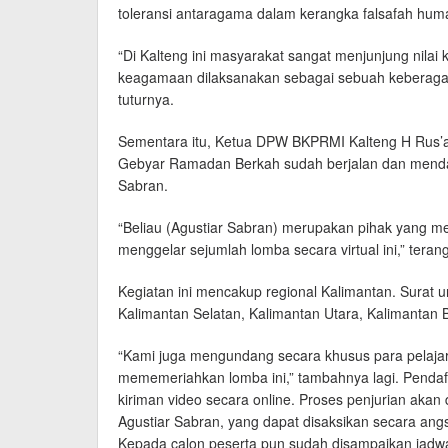
toleransi antaragama dalam kerangka falsafah hum
“Di Kalteng ini masyarakat sangat menjunjung nila
keagamaan dilaksanakan sebagai sebuah keberag
tuturnya.
Sementara itu, Ketua DPW BKPRMI Kalteng H Rus
Gebyar Ramadan Berkah sudah berjalan dan menda
Sabran.
“Beliau (Agustiar Sabran) merupakan pihak yang mem
menggelar sejumlah lomba secara virtual ini,” teran
Kegiatan ini mencakup regional Kalimantan. Surat 
Kalimantan Selatan, Kalimantan Utara, Kalimantan Ba
“Kami juga mengundang secara khusus para pelajar
mememeriahkan lomba ini,” tambahnya lagi. Pendaft
kiriman video secara online. Proses penjurian akan
Agustiar Sabran, yang dapat disaksikan secara a
Kepada calon peserta pun sudah disampaikan jadwa