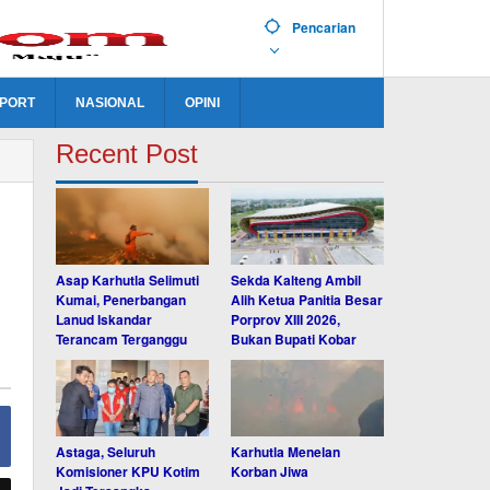
Pencarian
PORT
NASIONAL
OPINI
Recent Post
Asap Karhutla Selimuti
Sekda Kalteng Ambil
Kumai, Penerbangan
Alih Ketua Panitia Besar
Lanud Iskandar
Porprov XIII 2026,
Terancam Terganggu
Bukan Bupati Kobar
Astaga, Seluruh
Karhutla Menelan
Komisioner KPU Kotim
Korban Jiwa