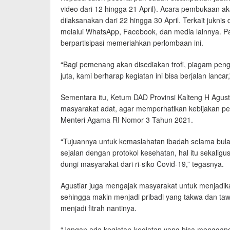
video dari 12 hingga 21 April). Acara pembukaan a
dilaksanakan dari 22 hingga 30 April. Terkait jukn
melalui WhatsApp, Facebook, dan media lainnya. P
berpartisipasi memeriahkan perlombaan ini.
“Bagi pemenang akan disediakan trofi, piagam pen
juta, kami berharap kegiatan ini bisa berjalan lancar,
Sementara itu, Ketum DAD Provinsi Kalteng H Agus
masyarakat adat, agar memperhatikan kebijakan p
Menteri Agama RI Nomor 3 Tahun 2021.
“Tujuannya untuk kemaslahatan ibadah selama bu
sejalan dengan protokol kesehatan, hal itu sekali
dungi masyarakat dari ri-siko Covid-19,” tegasnya.
Agustiar juga mengajak masyarakat untuk menjadika
sehingga makin menjadi pribadi yang takwa dan t
menjadi fitrah nantinya.
“Jangan ada kegiatan-kegiatan yang bisa menggan