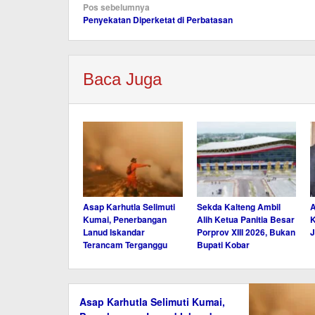
Navigasi
Pos sebelumnya
Penyekatan Diperketat di Perbatasan
pos
Baca Juga
Asap Karhutla Selimuti
Sekda Kalteng Ambil
A
Kumai, Penerbangan
Alih Ketua Panitia Besar
K
Lanud Iskandar
Porprov XIII 2026, Bukan
J
Terancam Terganggu
Bupati Kobar
Asap Karhutla Selimuti Kumai,