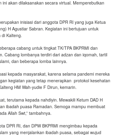
 ini akan dilaksanakan secara virtual. Memperebutkan
erupakan inisiasi dari anggota DPR RI yang juga Ketua
) H Agustiar Sabran. Kegiatan ini bertujuan untuk
di Kalteng.
berapa cabang untuk tingkat TK/TPA BKPRMI dan
 Cabang lombanya terdiri dari adzan dan iqomah, tartil
slami, dan beberapa lomba lainnya.
sipasi kepada masyarakat, karena selama pandemi mereka
ngan kegiatan yang tetap menerapkan protokol kesehatan
Kalteng HM Wah-yudie F Dirun, kemarin.
t, terutama kepada nahdiyin. Mewakili Ketum DAD H
akan ibadah puasa Ramadan. Semoga mampu membuat
pada Allah Swt,” tambahnya.
gota DPR RI, dan DPW BKPRMI mengimbau kepada
slam yang menjalankan ibadah puasa, sebagai wujud