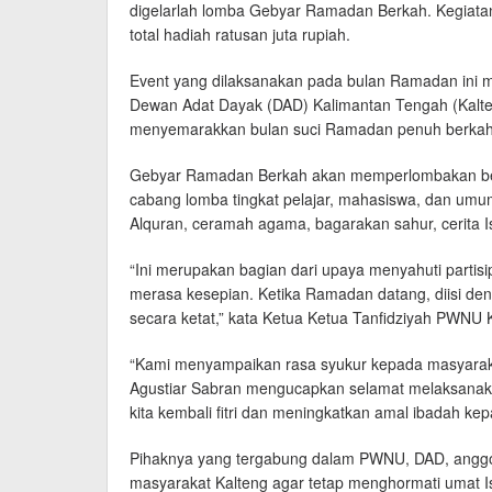
digelarlah lomba Gebyar Ramadan Berkah. Kegiatan
total hadiah ratusan juta rupiah.
Event yang dilaksanakan pada bulan Ramadan ini m
Dewan Adat Dayak (DAD) Kalimantan Tengah (Kalteng
menyemarakkan bulan suci Ramadan penuh berkah 
Gebyar Ramadan Berkah akan memperlombakan be
cabang lomba tingkat pelajar, mahasiswa, dan umum.
Alquran, ceramah agama, bagarakan sahur, cerita I
“Ini merupakan bagian dari upaya menyahuti parti
merasa kesepian. Ketika Ramadan datang, diisi de
secara ketat,” kata Ketua Ketua Tanfidziyah PWNU 
“Kami menyampaikan rasa syukur kepada masyaraka
Agustiar Sabran mengucapkan selamat melaksan
kita kembali fitri dan meningkatkan amal ibadah ke
Pihaknya yang tergabung dalam PWNU, DAD, ang
masyarakat Kalteng agar tetap menghormati umat I