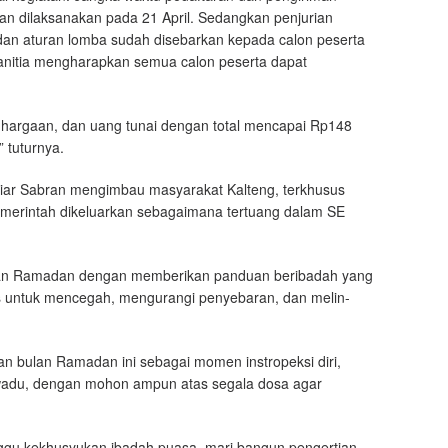
kan dilaksanakan pada 21 April. Sedangkan penjurian
is dan aturan lomba sudah disebarkan kepada calon peserta
anitia mengharapkan semua calon peserta dapat
ghargaan, dan uang tunai dengan total mencapai Rp148
” tuturnya.
tiar Sabran mengimbau masyarakat Kalteng, terkhusus
emerintah dikeluarkan sebagaimana tertuang dalam SE
lan Ramadan dengan memberikan panduan beribadah yang
gus untuk mencegah, mengurangi penyebaran, dan melin-
n bulan Ramadan ini sebagai momen instropeksi diri,
awadu, dengan mohon ampun atas segala dosa agar
ggu kekhusyukan ibadah puasa, mari bangun pengertian