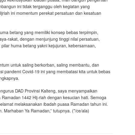
bangun ini tidak terganggu oleh kegiatan yang
Hijriah ini momentum perekat persatuan dan kesatuan
huma betang yang memiliki konsep bebas terpimpin,
sya-rakat, dengan menjunjung tinggi nilai persatuan,
t pilar huma betang yakni kejujuran, kebersamaan,
ntum untuk saling berkorban, saling membantu, dan
asi pandemi Covid-19 ini yang membatasi kita untuk bebas
ungkapnya.
 pengurus DAD Provinsi Kalteng, saya menyampaikan
 Ramadan 1442 Hij-riah dengan kesucian hati. Semoga
 Selamat melaksanakan ibadah puasa Ramadan tahun ini.
ran. Marhaban Ya Ramadan,” tutupnya. (*/ce/ala)