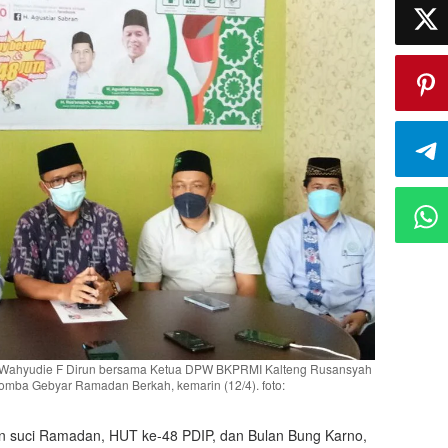
ahyudie F Dirun bersama Ketua DPW BKPRMI Kalteng Rusansyah
omba Gebyar Ramadan Berkah, kemarin (12/4). foto:
suci Ramadan, HUT ke-48 PDIP, dan Bulan Bung Karno,