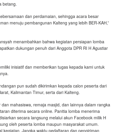
a betang.
i kebersamaan dan perdamaian, sehingga acara besar
aman menuju pembangunan Kalteng yang lebih BER-KAH,”
’ansyah menambahkan bahwa kegiatan persiapan lomba
patkan dukungan penuh dari Anggota DPR RI H Agustiar
iliki inisiatif dan memberikan tugas kepada kami untuk
gnya.
undangan pun sudah dikirimkan kepada calon peserta dari
rat, Kalimantan Timur, serta dari Kalteng.
 dan mahasiswa, remaja masjid, dan lainnya dalam rangka
aran diterima secara online. Panitia lomba menerima
 disiarkan secara langsung melalui akun Facebook milik H
ngsung oleh peserta lomba maupun masyarakat umum.
l kegiatan. Jangka waktu pedaftaran dan pengiriman