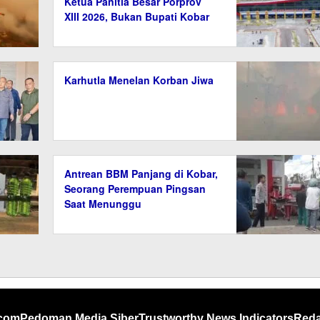
Ketua Panitia Besar Porprov
XIII 2026, Bukan Bupati Kobar
Karhutla Menelan Korban Jiwa
Antrean BBM Panjang di Kobar,
Seorang Perempuan Pingsan
Saat Menunggu
.com
Pedoman Media Siber
Trustworthy News Indicators
Reda