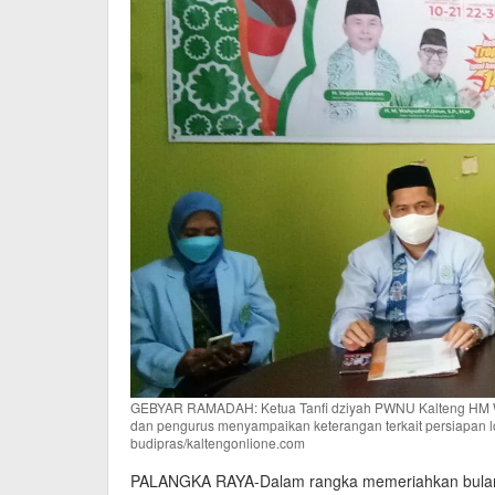
GEBYAR RAMADAH: Ketua Tanﬁ dziyah PWNU Kalteng HM W
dan pengurus menyampaikan keterangan terkait persiapan l
budipras/kaltengonlione.com
PALANGKA RAYA-Dalam rangka memeriahkan bulan 