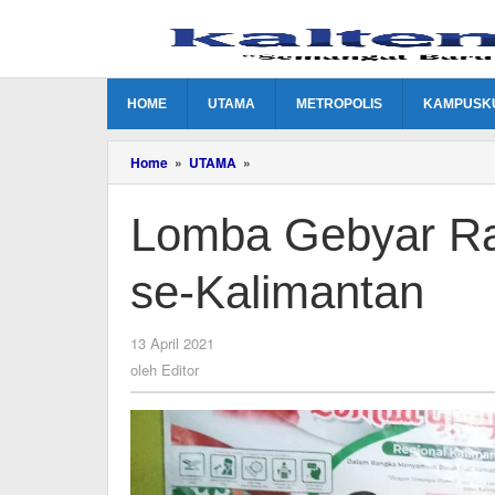
Lewati
ke
konten
HOME
UTAMA
METROPOLIS
KAMPUSK
Lomba
Home
»
UTAMA
»
Gebyar
Ramadan
Lomba Gebyar Ram
di
Ikuti
Peserta
se-Kalimantan
se-
Kalimantan
oleh
13 April 2021
Editor
oleh
Editor