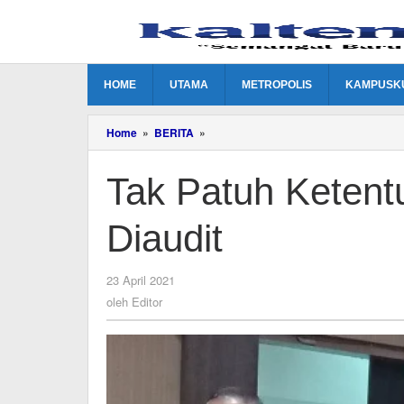
Lewati
ke
konten
HOME
UTAMA
METROPOLIS
KAMPUSK
Tak
Home
»
BERITA
»
Patuh
Ketentuan,
Tak Patuh Ketent
Perusahaan
Harus
Diaudit
Diaudit
oleh
23 April 2021
Editor
oleh
Editor