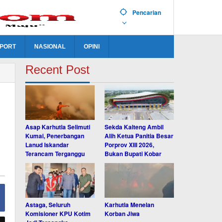
Pencarian
PORT
NASIONAL
OPINI
Recent Post
Asap Karhutla Selimuti
Sekda Kalteng Ambil
Kumai, Penerbangan
Alih Ketua Panitia Besar
Lanud Iskandar
Porprov XIII 2026,
Terancam Terganggu
Bukan Bupati Kobar
Astaga, Seluruh
Karhutla Menelan
Komisioner KPU Kotim
Korban Jiwa