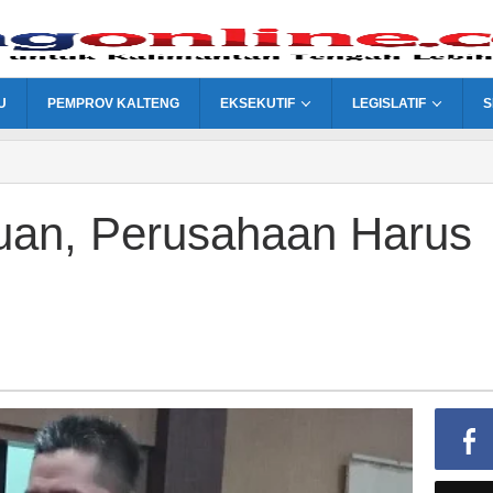
U
PEMPROV KALTENG
EKSEKUTIF
LEGISLATIF
S
uan, Perusahaan Harus