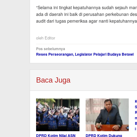
“Selama ini tingkat kepatuhannya sudah sejauh man
ada di daerah ini baik di perusahan perkebunan d
audit dari tugas pemeriksa agar nanti kepatuhannya b
oleh
Editor
Navigasi
Pos sebelumnya
Reses Perseorangan, Legislator Pelajari Budaya Betawi
pos
Baca Juga
K
S
R
m
B
i
DPRD Kotim Nilai ASN
DPRD Kotim Dukung