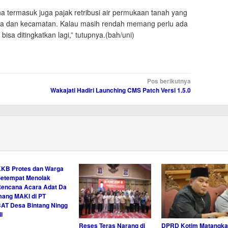
a termasuk juga pajak retribusi air permukaan tanah yang
esa dan kecamatan. Kalau masih rendah memang perlu ada
isa ditingkatkan lagi,” tutupnya.(bah/uni)
Pos berikutnya
Wakajati Hadiri Launching CMS Patch Versi 1.5.0
KB Protes dan Warga
etempat Menolak
encana Acara Adat Da
ang MAKI di PT
AT Desa Bintang Ningg
 II
Reses Teras Narang di
DPRD Kotim Matangka