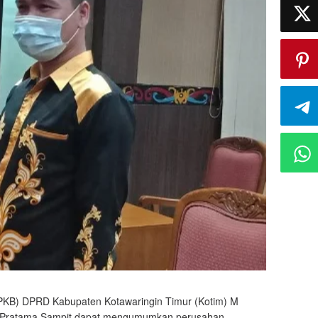
(PKB) DPRD Kabupaten Kotawaringin Timur (Kotim) M
P) Pratama Sampit dapat mengumumkan perusahan