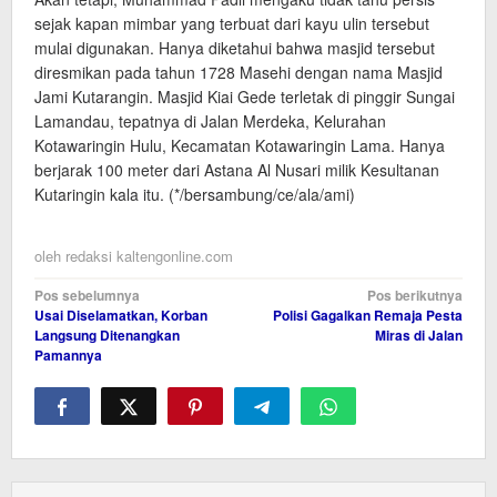
sejak kapan mimbar yang terbuat dari kayu ulin tersebut
mulai digunakan. Hanya diketahui bahwa masjid tersebut
diresmikan pada tahun 1728 Masehi dengan nama Masjid
Jami Kutarangin. Masjid Kiai Gede terletak di pinggir Sungai
Lamandau, tepatnya di Jalan Merdeka, Kelurahan
Kotawaringin Hulu, Kecamatan Kotawaringin Lama. Hanya
berjarak 100 meter dari Astana Al Nusari milik Kesultanan
Kutaringin kala itu. (*/bersambung/ce/ala/ami)
oleh
redaksi kaltengonline.com
Navigasi
Pos sebelumnya
Pos berikutnya
Usai Diselamatkan, Korban
Polisi Gagalkan Remaja Pesta
pos
Langsung Ditenangkan
Miras di Jalan
Pamannya