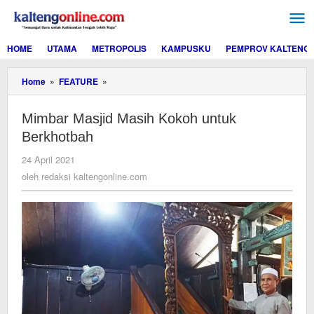
Lewati
ke
konten
HOME
UTAMA
METROPOLIS
KAMPUSKU
PEMPROV KALTENG
Mimbar
Home
»
FEATURE
»
Masjid
Masih
Mimbar Masjid Masih Kokoh untuk
Kokoh
untuk
Berkhotbah
Berkhotbah
oleh
24 April 2021
redaksi
oleh
redaksi kaltengonline.com
kaltengonline.com