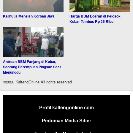
Karhutla Menelan Korban Jiwa
Harga BBM Eceran di Pelosok
Kobar Tembus Rp 25 Ribu
Antrean BBM Panjang di Kobar,
Seorang Perempuan Pingsan Saat
Menunggu
©2020 KaltengOnline All rights reserved
Profil kaltengonline.com
Pedoman Media Siber