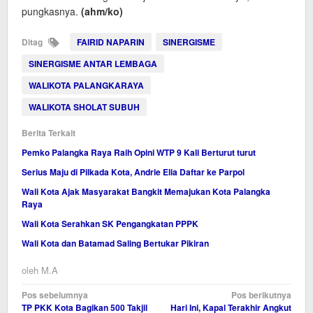
pungkasnya.
(ahm
/ko
)
Ditag
FAIRID NAPARIN
SINERGISME
SINERGISME ANTAR LEMBAGA
WALIKOTA PALANGKARAYA
WALIKOTA SHOLAT SUBUH
Berita Terkait
Pemko Palangka Raya Raih Opini WTP 9 Kali Berturut turut
Serius Maju di Pilkada Kota, Andrie Elia Daftar ke Parpol
Wali Kota Ajak Masyarakat Bangkit Memajukan Kota Palangka
Raya
Wali Kota Serahkan SK Pengangkatan PPPK
Wali Kota dan Batamad Saling Bertukar Pikiran
oleh
M.A
Navigasi
Pos sebelumnya
Pos berikutnya
TP PKK Kota Bagikan 500 Takjil
Hari Ini, Kapal Terakhir Angkut
pos