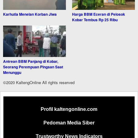
Karhutla Menelan Korban Jiwa
Harga BBM Eceran di Pelosok
Kobar Tembus Rp 25 Ribu
Antrean BBM Panjang di Kobar,
Seorang Perempuan Pingsan Saat
Menunggu
©2020 KaltengOnline All rights reserved
Profil kaltengonline.com
Pedoman Media Siber
Trustworthy News Indicators