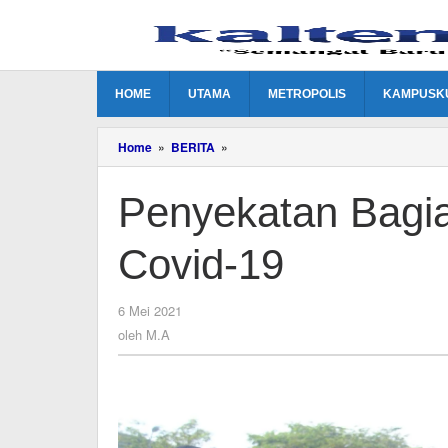
Lewati
ke
konten
HOME
UTAMA
METROPOLIS
KAMPUSK
Penyekatan
Home
»
BERITA
»
Bagian
dari
Penyekatan Bagi
Pencegahan
Covid-
19
Covid-19
oleh
6 Mei 2021
M.A
oleh
M.A