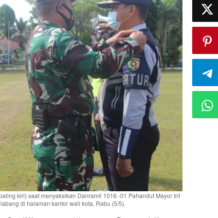
ling kiri) saat menyaksikan Danramil 1016 -01 Pahandut Mayor Inf
labang di halaman kantor wali kota, Rabu (5/5).