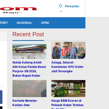
Pencarian
PORT
NASIONAL
OPINI
Recent Post
Sekda Kalteng Ambil
Astaga, Seluruh
Alih Ketua Panitia Besar
Komisioner KPU Kotim
Porprov XIII 2026,
Jadi Tersangka
Bukan Bupati Kobar
Karhutla Menelan
Harga BBM Eceran di
Korban Jiwa
Pelosok Kobar Tembus