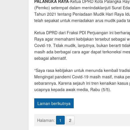
PALANGKA RAYA
-Ketua DPRD Kota Palangka Raya
(Pemko) setempat dalam menindaklanjuti Surat Ed
Tahun 2021 tentang Peniadaan Mudik Hari Raya Idulf
telah sepakat untuk meniadakan arus mudik pada ta
Ketua DPRD dari Fraksi PDI Perjuangan ini berhar
Raya agar memahami kebijakan tersebut sebagai 
Covid-19. Tidak mudik, lanjutnya, bukan berarti ti
masih ada berbagai cara agar dapat terkoneksi mes
sebagai alternatif.
“Saya rasa kebijakan untuk menunda kembali tradisi 
Mengingat pandemi Covid-19 masih masif, maka per
sebarannya. Karena sejauh ini tren kenaikan kasus po
ucapnya kepada awak media, Rabu (5/5).
Laman berikutnya
Halaman:
1
2