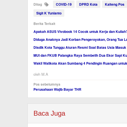
Ditag
COVID-19
DPRD Kota
Kalteng Pos
Sigit K Yunianto
Berita Terkait
Apakah ASUS Vivobook 14 Cocok untuk Kerja dan Kuliah?
Diduga Anaknya Jadi Korban Pengeroyokan, Orang Tua La
Disdik Kota Tunggu Aturan Resmi Soal Batas Usia Masuk
MUI dan FKUB Palangka Raya Sembelih Dua Ekor Sapi K
Wakil Walikota Akan Sumbang 4 Pendingin Ruangan untu
oleh
M.A
Navigasi
Pos sebelumnya
Perusahaan Wajib Bayar THR
pos
Baca Juga