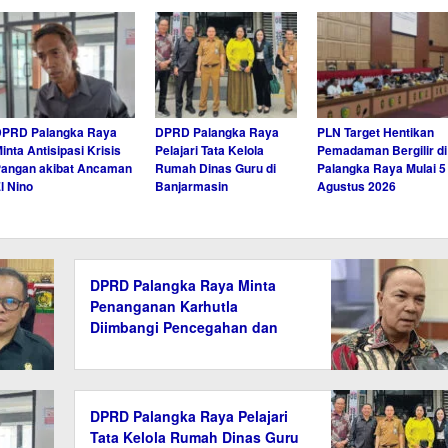
DPRD Palangka Raya
DPRD Palangka Raya
PLN Target Hentikan
inta Antisipasi Krisis
Pelajari Tata Kelola
Pemadaman Bergilir di
angan akibat Ancaman
Rumah Dinas Guru di
Palangka Raya Mulai 5
l Nino
Banjarmasin
Agustus 2026
DPRD Palangka Raya Minta
Penanganan Karhutla
Diimbangi Pencegahan dan
Penegakan Hukum
DPRD Palangka Raya Pelajari
Tata Kelola Rumah Dinas Guru