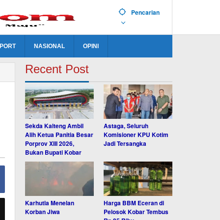
Pencarian
PORT
NASIONAL
OPINI
Recent Post
Sekda Kalteng Ambil
Astaga, Seluruh
Alih Ketua Panitia Besar
Komisioner KPU Kotim
Porprov XIII 2026,
Jadi Tersangka
Bukan Bupati Kobar
Karhutla Menelan
Harga BBM Eceran di
Korban Jiwa
Pelosok Kobar Tembus