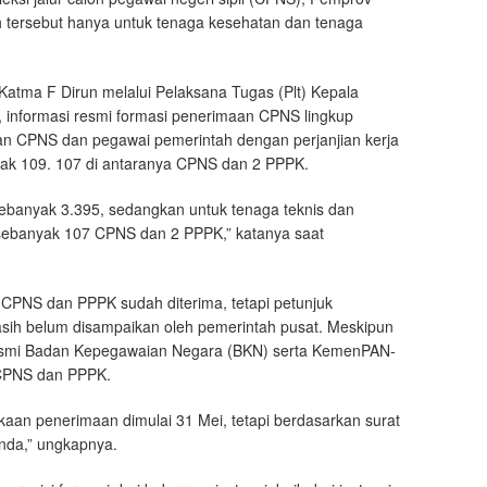
 tersebut hanya untuk tenaga kesehatan dan tenaga
tma F Dirun melalui Pelaksana Tugas (Plt) Kepala
informasi resmi formasi penerimaan CPNS lingkup
an CPNS dan pegawai pemerintah dengan perjanjian kerja
yak 109. 107 di antaranya CPNS dan 2 PPPK.
banyak 3.395, sedangkan untuk tenaga teknis dan
i sebanyak 107 CPNS dan 2 PPPK,” katanya saat
 CPNS dan PPPK sudah diterima, tetapi petunjuk
masih belum disampaikan oleh pemerintah pusat. Meskipun
esmi Badan Kepegawaian Negara (BKN) serta KemenPAN-
 CPNS dan PPPK.
n penerimaan dimulai 31 Mei, tetapi berdasarkan surat
unda,” ungkapnya.