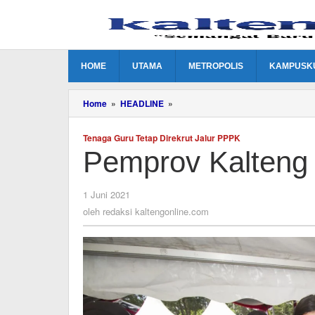
Lewati
ke
konten
HOME
UTAMA
METROPOLIS
KAMPUSK
Pemprov
Home
»
HEADLINE
»
Kalteng
Dijatah
Tenaga Guru Tetap Direkrut Jalur PPPK
107
Pemprov Kalteng
CPNS
oleh
1 Juni 2021
redaksi
oleh
redaksi kaltengonline.com
kaltengonline.com