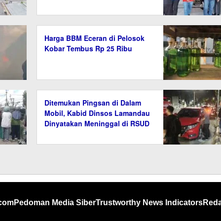
Harga BBM Eceran di Pelosok
Kobar Tembus Rp 25 Ribu
Ditemukan Pingsan di Dalam
Mobil, Kabid Dinsos Lamandau
Dinyatakan Meninggal di RSUD
.com
Pedoman Media Siber
Trustworthy News Indicators
Reda