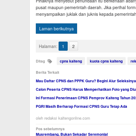
Pihaknya menyebut penundaan itu berkenaan adanya r
pusat maupun pemerintah daerah. Jika perihal forma
menyampaikan juklak dan juknis kepada pemerintah
Laman berikutnya
Halaman:
1
2
Ditag
cpns kalteng
kuota cpns kalteng
re
Berita Terkait
Mau Daftar CPNS dan PPPK Guru? Begini Alur Seleksinya
Calon Peserta CPNS Harus Memperhatikan Foto yang Diu
Ini Formasi Penerimaan CPNS Pemprov Kalteng Tahun 20
PGRI Masih Berharap Formasi CPNS Guru Tetap Ada
oleh
redaksi kaltengonline.com
Navigasi
Pos sebelumnya
Musrembang, Bukan Sekadar Seremonial
pos