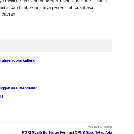
evisi formasi dari beberapa instansi, baik dari instansi
si sudah final, selanjutnya pemerintah pusat akan
 daerah.
krutmen cpns kalteng
nggah saat Mendaftar
21
Pos berikutnya
PGRI Masih Berharap Formasi CPNS Guru Tetap Ada