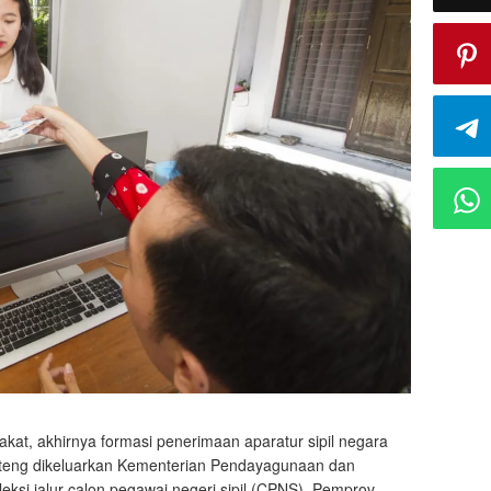
akat, akhirnya formasi penerimaan aparatur sipil negara
alteng dikeluarkan Kementerian Pendayagunaan dan
si jalur calon pegawai negeri sipil (CPNS), Pemprov