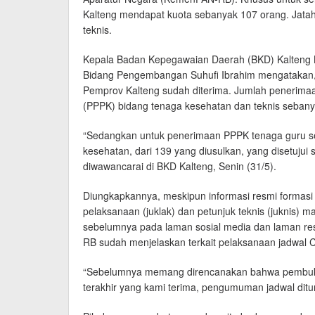
Kalteng mendapat kuota sebanyak 107 orang. Jatah
teknis.
Kepala Badan Kepegawaian Daerah (BKD) Kalteng Ka
Bidang Pengembangan Suhufi Ibrahim mengatakan, 
Pemprov Kalteng sudah diterima. Jumlah penerima
(PPPK) bidang tenaga kesehatan dan teknis seban
“Sedangkan untuk penerimaan PPPK tenaga guru se
kesehatan, dari 139 yang diusulkan, yang disetuju
diwawancarai di BKD Kalteng, Senin (31/5).
Diungkapkannya, meskipun informasi resmi formasi
pelaksanaan (juklak) dan petunjuk teknis (juknis) 
sebelumnya pada laman sosial media dan laman r
RB sudah menjelaskan terkait pelaksanaan jadwal
“Sebelumnya memang direncanakan bahwa pembukaa
terakhir yang kami terima, pengumuman jadwal dit