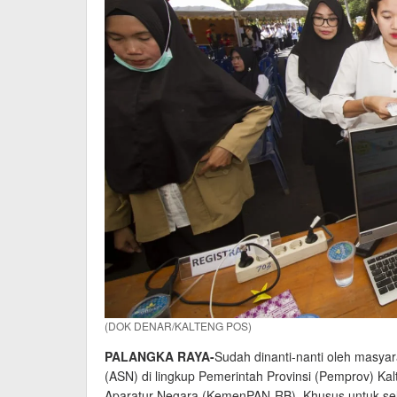
(DOK DENAR/KALTENG POS)
PALANGKA RAYA-
Sudah dinanti-nanti oleh masyar
(ASN) di lingkup Pemerintah Provinsi (Pemprov) K
Aparatur Negara (KemenPAN-RB). Khusus untuk selek