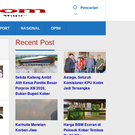
Pencarian
PORT
NASIONAL
OPINI
Recent Post
Sekda Kalteng Ambil
Astaga, Seluruh
Alih Ketua Panitia Besar
Komisioner KPU Kotim
Porprov XIII 2026,
Jadi Tersangka
Bukan Bupati Kobar
Karhutla Menelan
Harga BBM Eceran di
Korban Jiwa
Pelosok Kobar Tembus