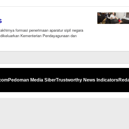
om
S
hirnya formasi penerimaan aparatur sipil negara
g dikeluarkan Kementerian Pendayagunaan dan
om
.com
Pedoman Media Siber
Trustworthy News Indicators
Reda