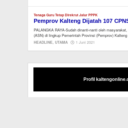
redaksi
kaltengonline.c
Tenaga Guru Tetap Direkrut Jalur PPPK
Pemprov Kalteng Dijatah 107 CPN
PALANGKA RAYA-Sudah dinanti-nanti oleh masyarakat, ak
(ASN) di lingkup Pemerintah Provinsi (Pemprov) Kalten
oleh
HEADLINE
,
UTAMA
1 Juni 2021
redaksi
kaltengonline.c
Profil kaltengonline