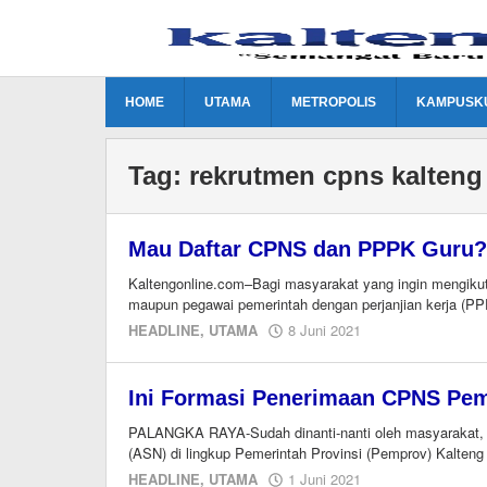
Lewati
ke
konten
HOME
UTAMA
METROPOLIS
KAMPUSK
Tag:
rekrutmen cpns kalteng
Mau Daftar CPNS dan PPPK Guru? 
Kaltengonline.com­–Bagi masyarakat yang ingin mengikuti
maupun pegawai pemerintah dengan perjanjian kerja (PPP
oleh
HEADLINE
,
UTAMA
8 Juni 2021
redaksi
kaltengonline.c
Ini Formasi Penerimaan CPNS Pem
PALANGKA RAYA-Sudah dinanti-nanti oleh masyarakat, ak
(ASN) di lingkup Pemerintah Provinsi (Pemprov) Kalten
oleh
HEADLINE
,
UTAMA
1 Juni 2021